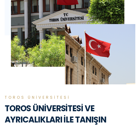
TOROS ÜNİVERSİTESİ
TOROS ÜNİVERSİTESİ VE
AYRICALIKLARI İLE TANIŞIN
Yarım asırlık Mersin Eğitim Vakfı’nın ve Toros Okulları’nın