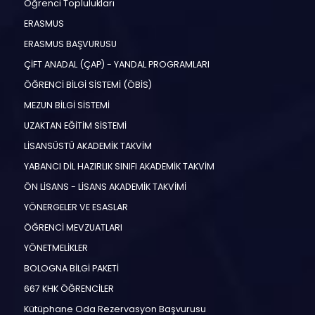
Öğrenci Toplulukları
ERASMUS
ERASMUS BAŞVURUSU
ÇİFT ANADAL (ÇAP) - YANDAL PROGRAMLARI
ÖĞRENCİ BİLGİ SİSTEMİ (ÖBİS)
MEZUN BİLGİ SİSTEMİ
UZAKTAN EĞİTİM SİSTEMİ
LİSANSÜSTÜ AKADEMİK TAKVİM
YABANCI DİL HAZIRLIK SINIFI AKADEMİK TAKVİM
ÖN LİSANS - LİSANS AKADEMİK TAKVİMİ
YÖNERGELER VE ESASLAR
ÖĞRENCİ MEVZUATLARI
YÖNETMELİKLER
BOLOGNA BİLGİ PAKETİ
667 KHK ÖĞRENCİLER
Kütüphane Oda Rezervasyon Başvurusu