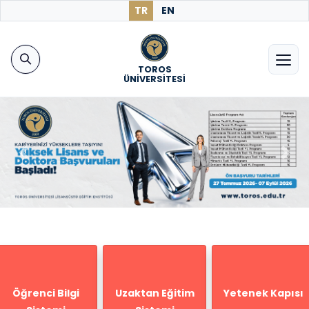
TR
EN
TOROS
ÜNİVERSİTESİ
Previous
Next
Öğrenci Bilgi
Uzaktan Eğitim
Yetenek Kapısı