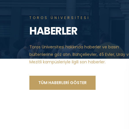
TOROS ÜNİVERSİTESİ
HABERLER
Toros Üniversitesi hakkında haberler ve basın
bültenlerine göz atın. Bahçelievler, 45 Evler, Uray 
Mezitli kampüsleriyle ilgili son haberler.
TÜM HABERLERİ GÖSTER