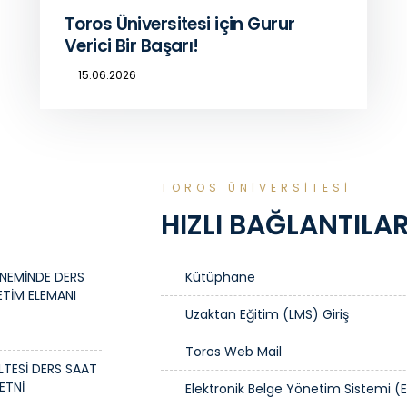
Toros Üniversitesi için Gurur
Verici Bir Başarı!
15.06.2026
TOROS ÜNİVERSİTESİ
HIZLI BAĞLANTILA
NEMİNDE DERS
Kütüphane
ETİM ELEMANI
Uzaktan Eğitim (LMS) Giriş
Toros Web Mail
ÜLTESİ DERS SAAT
ETNİ
Elektronik Belge Yönetim Sistemi (