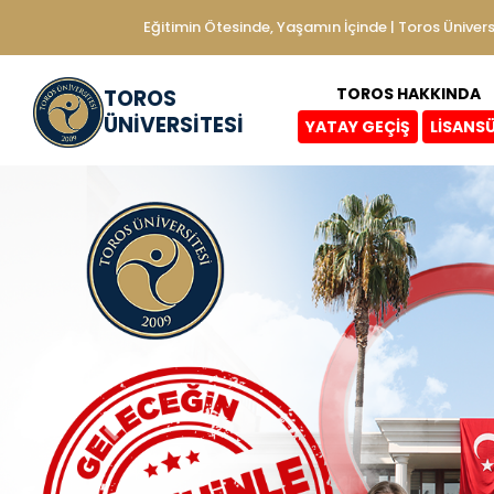
Eğitimin Ötesinde, Yaşamın İçinde | Toros Ünivers
TOROS HAKKINDA
TOROS
ÜNİVERSİTESİ
YATAY GEÇİŞ
LİSANS
Previous