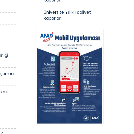
Üniversite Yıllık Faaliyet
Raporları
rliği
aştırma
rkezi