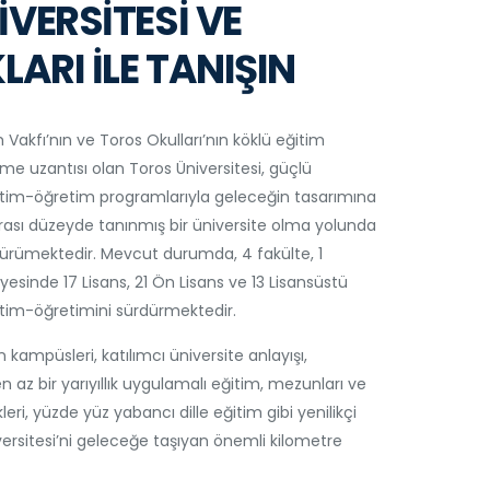
VERSİTESİ VE
LARI İLE TANIŞIN
m Vakfı’nın ve Toros Okulları’nın köklü eğitim
e uzantısı olan Toros Üniversitesi, güçlü
tim-öğretim programlarıyla geleceğin tasarımına
arası düzeyde tanınmış bir üniversite olma yolunda
 yürümektedir. Mevcut durumda, 4 fakülte, 1
yesinde 17 Lisans, 21 Ön Lisans ve 13 Lisansüstü
im-öğretimini sürdürmektedir.
ampüsleri, katılımcı üniversite anlayışı,
 en az bir yarıyıllık uygulamalı eğitim, mezunları ve
ikleri, yüzde yüz yabancı dille eğitim gibi yenilikçi
rsitesi’ni geleceğe taşıyan önemli kilometre