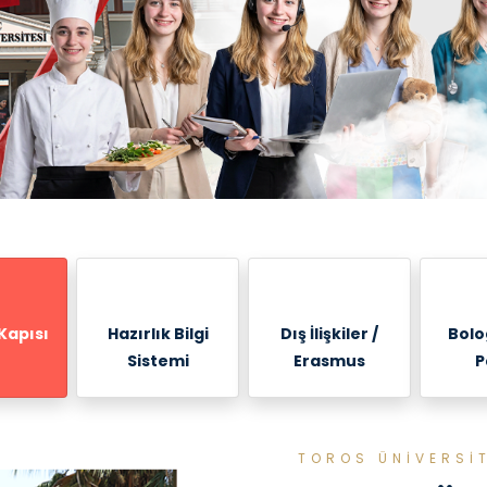
Kapısı
Hazırlık Bilgi
Dış İlişkiler /
Bolo
Sistemi
Erasmus
P
TOROS ÜNİVERSİ