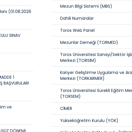
Mezun Bilgi Sistemi (MBS)
lanı (01.08.2026
Dahili Numaralar
Toros Web Panel
KULU SINAV
Mezunlar Derneği (TORMED)
Toros Üniversitesi Sanayi/Sektör İşbi
Merkezi (TORSİM)
Kariyer Geliştirme Uygulama ve Ar
MADDE 1
Merkezi (TORKARMER)
Ş BAŞVURULARI
Toros Üniversitesi Sürekli Eğitim Me
(TORSEM)
şim ve
CİMER
Yükseköğretim Kurulu (YÖK)
7 GÜZ DÖNEMİ