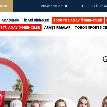
itesi
info@toros.edu.tr
+90 (324) 325 3
AKADEMİK
İDARİ BİRİMLER
2026 YKS ADAY ÖĞRENCİLER
ÜSTÜ ADAY ÖĞRENCİLER
ARAŞTIRMALAR
TOROS SPORTS C