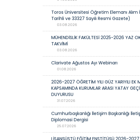
Toros Üniversitesi Öğretim Elemanı Alım İ
Tarihli ve 33327 Sayılı Resmi Gazete)
03.08.2026
MÜHENDİSLİK FAKÜLTESİ 2025-2026 YAZ O
TAKVİMİ
03.08.2026
Clarivate Ağustos Ayı Webinarı
01.08.2026
2026-2027 ÖĞRETİM YILI GÜZ YARIYILI EK 
KAPSAMINDA KURUMLAR ARASI YATAY GEÇİ
DUYURUSU
31.07.2026
Cumhurbaşkanlığı İletişim Başkanlığı İleti
Diplomasi Dergisi
25.07.2026
LİSANSÜSTÜ EĞİTİM ENSTİTÜSÜ 2026-202