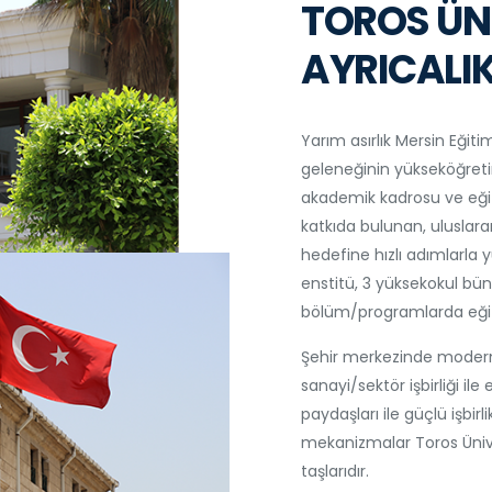
TOROS ÜNİ
AYRICALIK
Yarım asırlık Mersin Eğiti
geleneğinin yükseköğretim
akademik kadrosu ve eği
katkıda bulunan, uluslar
hedefine hızlı adımlarla
enstitü, 3 yüksekokul bün
bölüm/programlarda eğit
Şehir merkezinde modern k
sanayi/sektör işbirliği ile
paydaşları ile güçlü işbirl
mekanizmalar Toros Ünive
taşlarıdır.