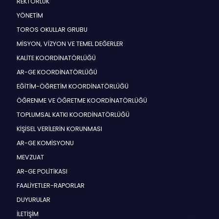
REKTÖRLÜK
YÖNETİM
TOROS OKULLAR GRUBU
MİSYON, VİZYON VE TEMEL DEĞERLER
KALİTE KOORDİNATÖRLÜĞÜ
AR-GE KOORDİNATÖRLÜĞÜ
EĞİTİM-ÖĞRETİM KOORDİNATÖRLÜĞÜ
ÖĞRENME VE ÖĞRETME KOORDİNATÖRLÜĞÜ
TOPLUMSAL KATKI KOORDİNATÖRLÜĞÜ
KİŞİSEL VERİLERİN KORUNMASI
AR-GE KOMİSYONU
MEVZUAT
AR-GE POLİTİKASI
FAALİYETLER-RAPORLAR
DUYURULAR
İLETİŞİM