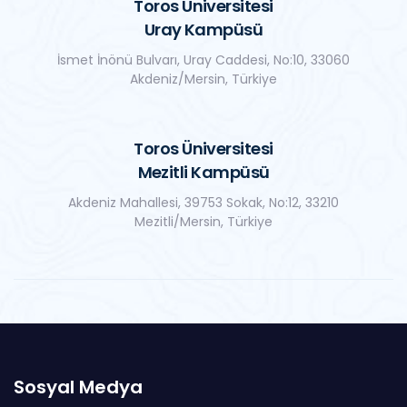
Toros Üniversitesi
Uray Kampüsü
İsmet İnönü Bulvarı, Uray Caddesi, No:10, 33060
Akdeniz/Mersin, Türkiye
Toros Üniversitesi
Mezitli Kampüsü
Akdeniz Mahallesi, 39753 Sokak, No:12, 33210
Mezitli/Mersin, Türkiye
Sosyal Medya