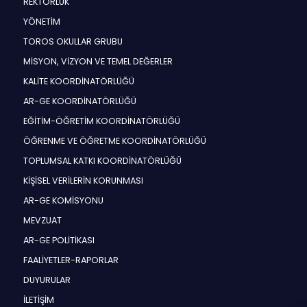
REKTÖRLÜK
YÖNETİM
TOROS OKULLAR GRUBU
MİSYON, VİZYON VE TEMEL DEĞERLER
KALİTE KOORDİNATÖRLÜĞÜ
AR-GE KOORDİNATÖRLÜĞÜ
EĞİTİM-ÖĞRETİM KOORDİNATÖRLÜĞÜ
ÖĞRENME VE ÖĞRETME KOORDİNATÖRLÜĞÜ
TOPLUMSAL KATKI KOORDİNATÖRLÜĞÜ
KİŞİSEL VERİLERİN KORUNMASI
AR-GE KOMİSYONU
MEVZUAT
AR-GE POLİTİKASI
FAALİYETLER-RAPORLAR
DUYURULAR
İLETİŞİM