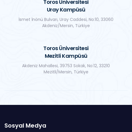
Toros Üniversitesi
Uray Kampüsü
İsmet İnönü Bulvarı, Uray Caddesi, No:10, 33060
Akdeniz/Mersin, Türkiye
Toros Üniversitesi
Mezitli Kampüsü
Akdeniz Mahallesi, 39753 Sokak, No:12, 33210
Mezitli/Mersin, Türkiye
Sosyal Medya