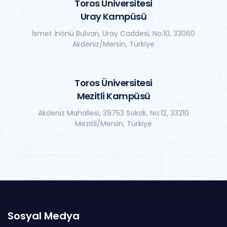
Toros Üniversitesi
Uray Kampüsü
İsmet İnönü Bulvarı, Uray Caddesi, No:10, 33060
Akdeniz/Mersin, Türkiye
Toros Üniversitesi
Mezitli Kampüsü
Akdeniz Mahallesi, 39753 Sokak, No:12, 33210
Mezitli/Mersin, Türkiye
Sosyal Medya