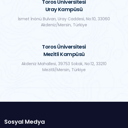
Toros Üniversitesi
Uray Kampüsü
İsmet İnönü Bulvarı, Uray Caddesi, No:10, 33060
Akdeniz/Mersin, Türkiye
Toros Üniversitesi
Mezitli Kampüsü
Akdeniz Mahallesi, 39753 Sokak, No:12, 33210
Mezitli/Mersin, Türkiye
Sosyal Medya