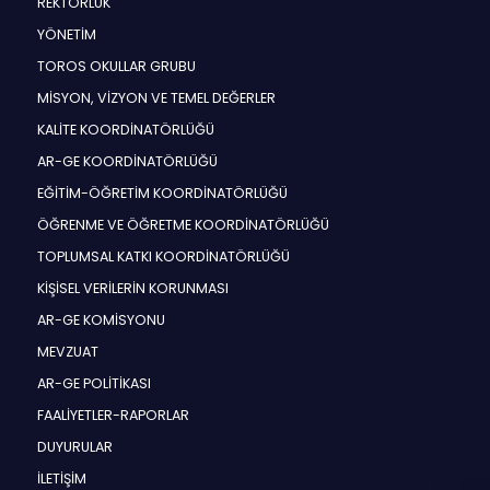
REKTÖRLÜK
YÖNETİM
TOROS OKULLAR GRUBU
MİSYON, VİZYON VE TEMEL DEĞERLER
KALİTE KOORDİNATÖRLÜĞÜ
AR-GE KOORDİNATÖRLÜĞÜ
EĞİTİM-ÖĞRETİM KOORDİNATÖRLÜĞÜ
ÖĞRENME VE ÖĞRETME KOORDİNATÖRLÜĞÜ
TOPLUMSAL KATKI KOORDİNATÖRLÜĞÜ
KİŞİSEL VERİLERİN KORUNMASI
AR-GE KOMİSYONU
MEVZUAT
AR-GE POLİTİKASI
FAALİYETLER-RAPORLAR
DUYURULAR
İLETİŞİM