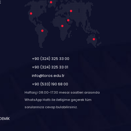
E
+90 (324) 325 33 00
+90 (324) 325 33 01
info@toros.edu.tr
+90 (533) 190 68 00
Haftaiçi 08.00-17.30 mesai saatleri arasında
WhatsApp Hattı ile iletişime geçerek tüm
sorularınıza cevap bulabilirsiniz.
ADEMİK