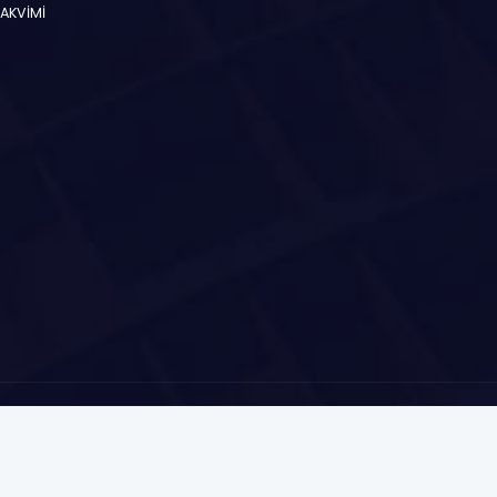
TAKVİMİ
etişim
Sitemap