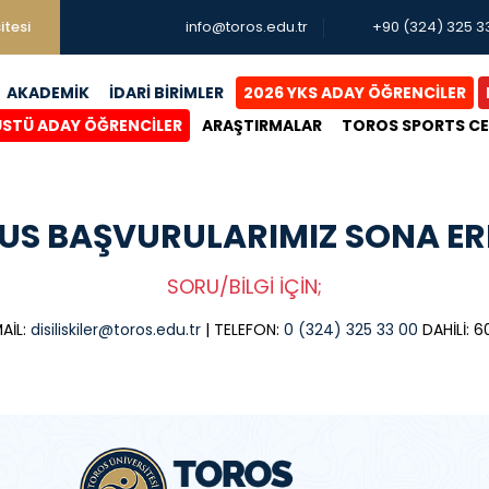
itesi
info@toros.edu.tr
+90 (324) 325 3
AKADEMİK
İDARİ BİRİMLER
2026 YKS ADAY ÖĞRENCİLER
ÜSTÜ ADAY ÖĞRENCİLER
ARAŞTIRMALAR
TOROS SPORTS C
US BAŞVURULARIMIZ SONA ERM
SORU/BİLGİ İÇİN;
AİL:
disiliskiler@toros.edu.tr
| TELEFON:
0 (324) 325 33 00
DAHİLİ: 6