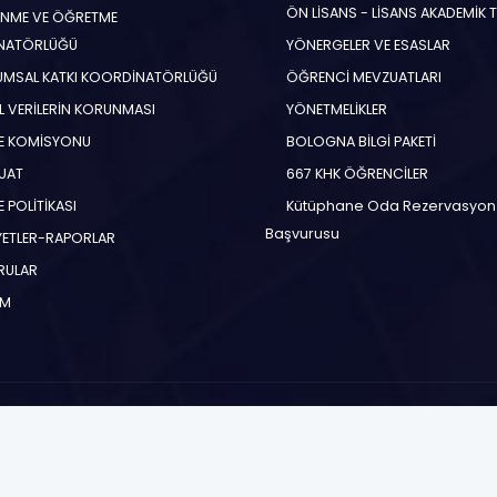
ÖN LİSANS - LİSANS AKADEMİK 
NME VE ÖĞRETME
NATÖRLÜĞÜ
YÖNERGELER VE ESASLAR
MSAL KATKI KOORDİNATÖRLÜĞÜ
ÖĞRENCİ MEVZUATLARI
EL VERİLERİN KORUNMASI
YÖNETMELİKLER
E KOMİSYONU
BOLOGNA BİLGİ PAKETİ
UAT
667 KHK ÖĞRENCİLER
 POLİTİKASI
Kütüphane Oda Rezervasyon
Başvurusu
YETLER-RAPORLAR
RULAR
İM
Copyright © 2026.
TOROS ÜNİVERSİTESİ
Bütün Hakları Saklıdır.
ve Ayrıcalıkları ile Tanışın
Kişisel Verilerin Korunması
Toros İl
Bilgi İşlem Daire Başkanlığı