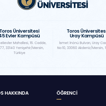
Toros Üniversitesi
Toros Üniversites
45 Evler Kampüsü
Uray Kampüsü
elievler Mahallesi, 16. Cadde,
İsmet İnönü Bulvarı, Uray Ca
77, 33140 Yenişehir/Mersin,
No:10, 33060 Akdeniz/Mersin, 
Türkiye
S HAKKINDA
ÖĞRENCİ