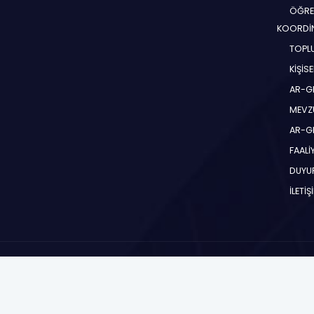
ÖĞRE
KOORDİ
TOPLU
KİŞİS
AR-G
MEVZ
AR-GE
FAALİ
DUYU
İLETİŞ
Toros Üniversitesi 