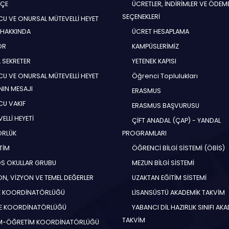
HÇE
ÜCRETLER, İNDİRİMLER VE ÖDEM
SEÇENEKLERİ
U VE ONURSAL MÜTEVELLİ HEYET
 HAKKINDA
ÜCRET HESAPLAMA
ÖR
KAMPÜSLERİMİZ
 SEKRETER
YETENEK KAPISI
U VE ONURSAL MÜTEVELLİ HEYET
Öğrenci Toplulukları
NIN MESAJI
ERASMUS
U VAKIF
ERASMUS BAŞVURUSU
ELLİ HEYETİ
ÇİFT ANADAL (ÇAP) - YANDAL
ÖRLÜK
PROGRAMLARI
TİM
ÖĞRENCİ BİLGİ SİSTEMİ (ÖBİS)
S OKULLAR GRUBU
MEZUN BİLGİ SİSTEMİ
N, VİZYON VE TEMEL DEĞERLER
UZAKTAN EĞİTİM SİSTEMİ
E KOORDİNATÖRLÜĞÜ
LİSANSÜSTÜ AKADEMİK TAKVİM
E KOORDİNATÖRLÜĞÜ
YABANCI DİL HAZIRLIK SINIFI AK
TAKVİM
İM-ÖĞRETİM KOORDİNATÖRLÜĞÜ