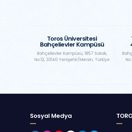
Toros Üniversitesi
Bahçelievler Kampüsü
Bahçelievler Kampüsü, 1857 Sokak,
Bahç
No:12, 33140 Yenişehir/Mersin, Türkiye
No:
Sosyal Medya
TORO