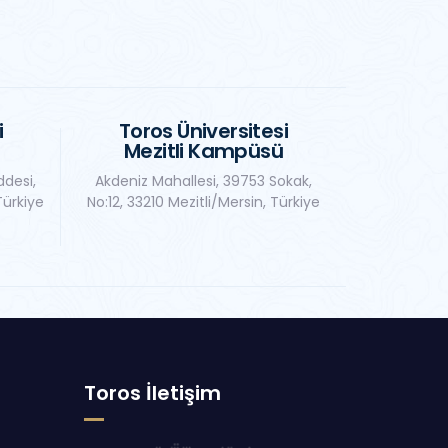
i
Toros Üniversitesi
Mezitli Kampüsü
ddesi,
Akdeniz Mahallesi, 39753 Sokak,
Türkiye
No:12, 33210 Mezitli/Mersin, Türkiye
Toros İletişim