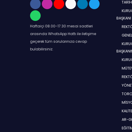
TARİ
KURUC
BAŞKANI
Haftaiçi 08.00-17.30 mesai saatleri
REKT
arasında WhatsApp Hattı ile iletişime
GENEL
geçerek tüm sorularınıza cevap
KURUC
bulabilirsiniz.
BAŞKANI
KURUC
MÜTEV
REKT
YÖNE
TORO
MİSYO
KALİT
AR-G
EĞİT