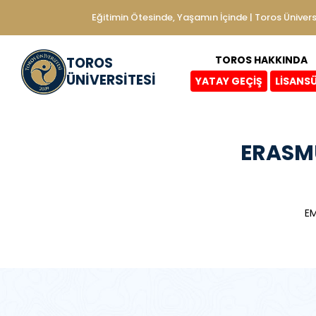
Eğitimin Ötesinde, Yaşamın İçinde | Toros Ünivers
TOROS HAKKINDA
TOROS
ÜNİVERSİTESİ
YATAY GEÇİŞ
LİSANS
ERASM
EM