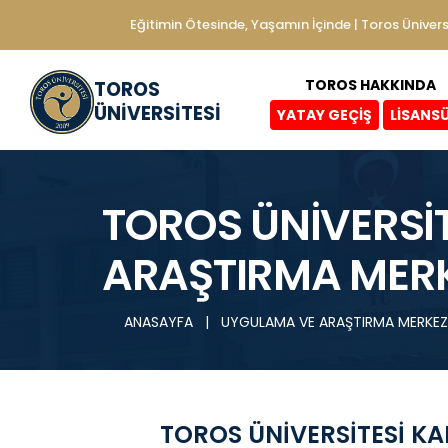
Eğitimin Ötesinde, Yaşamın İçinde | Toros Ünivers
TOROS HAKKINDA
TOROS
ÜNİVERSİTESİ
YATAY GEÇİŞ
LİSANS
TOROS ÜNİVERSİT
ARAŞTIRMA MERK
ANASAYFA
|
UYGULAMA VE ARAŞTIRMA MERKEZ
TOROS ÜNİVERSİTESİ K