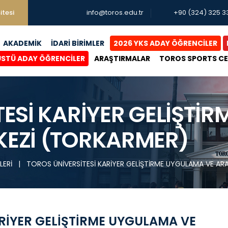
itesi
info@toros.edu.tr
+90 (324) 325 3
AKADEMİK
İDARİ BİRİMLER
2026 YKS ADAY ÖĞRENCİLER
ÜSTÜ ADAY ÖĞRENCİLER
ARAŞTIRMALAR
TOROS SPORTS C
ESİ KARİYER GELİŞTİ
EZİ (TORKARMER)
LERİ
|
TOROS ÜNİVERSİTESİ KARİYER GELİŞTİRME UYGULAMA VE A
ARİYER GELİŞTİRME UYGULAMA VE