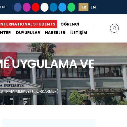
TR
EN
3 00
INTERNATIONAL STUDENTS
ÖĞRENCİ
ENTER
DUYURULAR
HABERLER
İLETİŞİM
RME UYGULAMA VE
RAŞTIRMA MERKEZİ (TORKARMER)