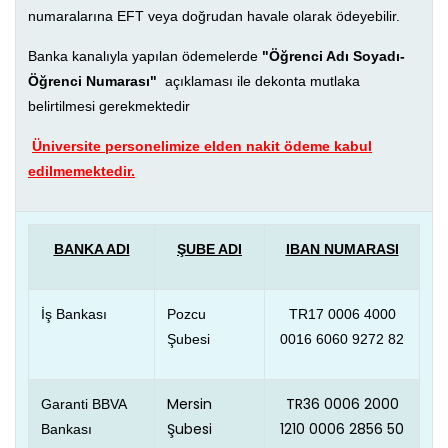
numaralarına EFT veya doğrudan havale olarak ödeyebilir.
Banka kanalıyla yapılan ödemelerde
"Öğrenci Adı Soyadı-
Öğrenci Numarası"
açıklaması ile dekonta mutlaka
belirtilmesi gerekmektedir
Üniversite personelimize elden nakit ödeme kabul
edilmemektedir.
BANKA ADI
ŞUBE ADI
IBAN NUMARASI
İş Bankası
Pozcu
TR17 0006 4000
Şubesi
0016 6060 9272 82
Mersin
TR36 0006 2000
Garanti BBVA
Şubesi
1210 0006 2856 50
Bankası