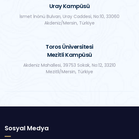
Uray Kampüsü
İsmet İnönü Bulvarı, Uray Caddesi, No:10, 33060
Akdeniz/Mersin, Türkiye
Toros Üniversitesi
Mezitli Kampüsü
Akdeniz Mahallesi, 39753 Sokak, No:12, 33210
Mezitli/Mersin, Türkiye
Sosyal Medya