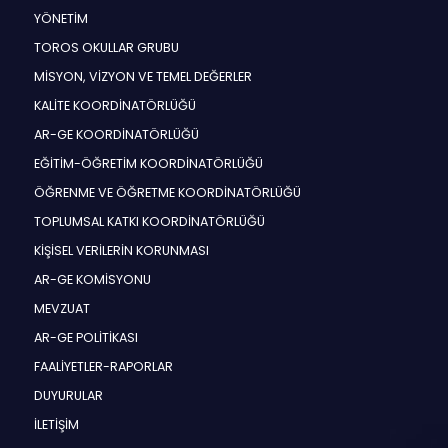
YÖNETİM
TOROS OKULLAR GRUBU
MİSYON, VİZYON VE TEMEL DEĞERLER
KALİTE KOORDİNATÖRLÜĞÜ
AR-GE KOORDİNATÖRLÜĞÜ
EĞİTİM-ÖĞRETİM KOORDİNATÖRLÜĞÜ
ÖĞRENME VE ÖĞRETME KOORDİNATÖRLÜĞÜ
TOPLUMSAL KATKI KOORDİNATÖRLÜĞÜ
KİŞİSEL VERİLERİN KORUNMASI
AR-GE KOMİSYONU
MEVZUAT
AR-GE POLİTİKASI
FAALİYETLER-RAPORLAR
DUYURULAR
İLETİŞİM