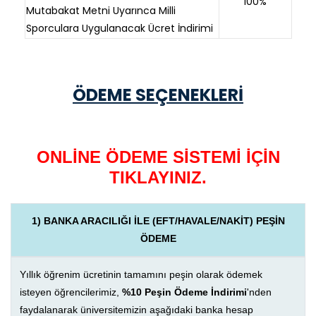
100%
Mutabakat Metni Uyarınca Milli
Sporculara Uygulanacak Ücret İndirimi
ÖDEME SEÇENEKLERİ
ONLİNE ÖDEME SİSTEMİ İÇİN
TIKLAYINIZ.
1) BANKA ARACILIĞI İLE (EFT/HAVALE/NAKİT) PEŞİN
ÖDEME
Yıllık öğrenim ücretinin tamamını peşin olarak ödemek
isteyen öğrencilerimiz,
%10 Peşin Ödeme İndirimi
'nden
faydalanarak üniversitemizin aşağıdaki banka hesap