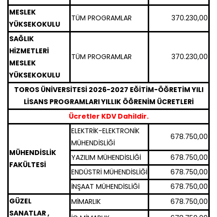
MESLEK
TÜM PROGRAMLAR
370.230,00
YÜKSEKOKULU
SAĞLIK
HİZMETLERİ
TÜM PROGRAMLAR
370.230,00
MESLEK
YÜKSEKOKULU
TOROS ÜNİVERSİTESİ 2026-2027 EĞİTİM-ÖĞRETİM YILI
LİSANS PROGRAMLARI YILLIK ÖĞRENİM ÜCRETLERİ
Ücretler KDV Dahildir.
ELEKTRİK-ELEKTRONİK
678.750,00
MÜHENDİSLİĞİ
MÜHENDİSLİK
YAZILIM MÜHENDİSLİĞİ
678.750,00
FAKÜLTESİ
ENDÜSTRİ MÜHENDİSLİĞİ
678.750,00
İNŞAAT MÜHENDİSLİĞİ
678.750,00
GÜZEL
MİMARLIK
678.750,00
SANATLAR ,