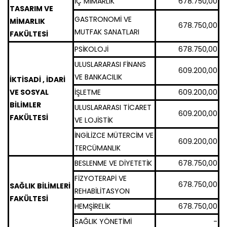
İÇ MİMARLIK
678.750,00
TASARIM VE
GASTRONOMİ VE
MİMARLIK
678.750,00
MUTFAK SANATLARI
FAKÜLTESİ
PSİKOLOJİ
678.750,00
ULUSLARARASI FİNANS
609.200,00
VE BANKACILIK
İKTİSADİ , İDARİ
VE SOSYAL
İŞLETME
609.200,00
BİLİMLER
ULUSLARARASI TİCARET
609.200,00
FAKÜLTESİ
VE LOJİSTİK
İNGİLİZCE MÜTERCİM VE
609.200,00
TERCÜMANLIK
BESLENME VE DİYETETİK
678.750,00
FİZYOTERAPİ VE
678.750,00
SAĞLIK BİLİMLERİ
REHABİLİTASYON
FAKÜLTESİ
HEMŞİRELİK
678.750,00
SAĞLIK YÖNETİMİ
-