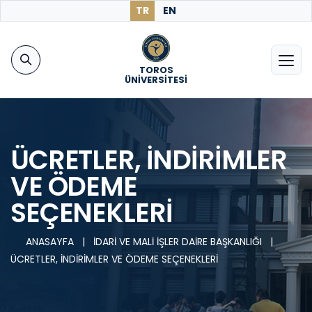
TR
EN
TOROS
ÜNİVERSİTESİ
ÜCRETLER, İNDİRİMLER
VE ÖDEME
SEÇENEKLERİ
ANASAYFA
|
İDARİ VE MALİ İŞLER DAİRE BAŞKANLIĞI
|
ÜCRETLER, İNDİRİMLER VE ÖDEME SEÇENEKLERİ