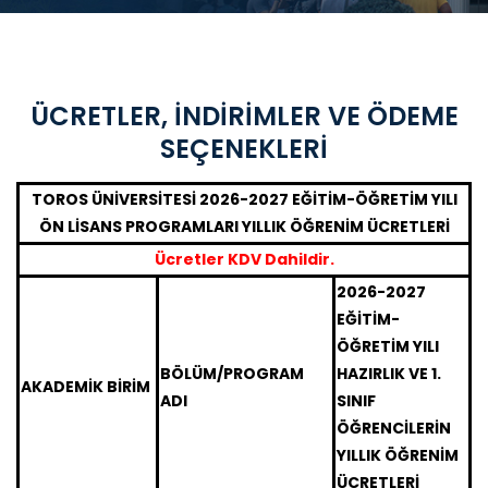
ÜCRETLER, İNDİRİMLER VE ÖDEME
SEÇENEKLERİ
TOROS ÜNİVERSİTESİ 2026-2027 EĞİTİM-ÖĞRETİM YILI
ÖN LİSANS PROGRAMLARI YILLIK ÖĞRENİM ÜCRETLERİ
Ücretler KDV Dahildir.
2026-2027
EĞİTİM-
ÖĞRETİM YILI
BÖLÜM/PROGRAM
HAZIRLIK VE 1.
AKADEMİK BİRİM
ADI
SINIF
ÖĞRENCİLERİN
YILLIK ÖĞRENİM
ÜCRETLERİ