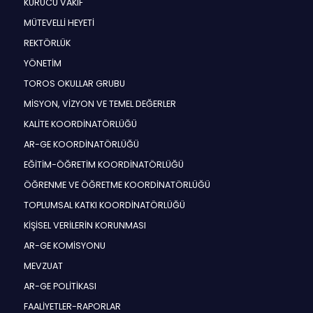
KURUCU VAKIF
MÜTEVELLİ HEYETİ
REKTÖRLÜK
YÖNETİM
TOROS OKULLAR GRUBU
MİSYON, VİZYON VE TEMEL DEĞERLER
KALİTE KOORDİNATÖRLÜĞÜ
AR-GE KOORDİNATÖRLÜĞÜ
EĞİTİM-ÖĞRETİM KOORDİNATÖRLÜĞÜ
ÖĞRENME VE ÖĞRETME KOORDİNATÖRLÜĞÜ
TOPLUMSAL KATKI KOORDİNATÖRLÜĞÜ
KİŞİSEL VERİLERİN KORUNMASI
AR-GE KOMİSYONU
MEVZUAT
AR-GE POLİTİKASI
FAALİYETLER-RAPORLAR