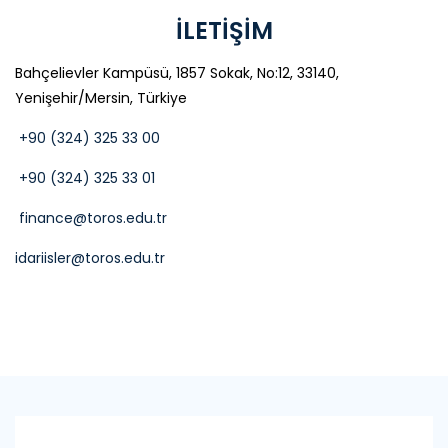
İLETİŞİM
Bahçelievler Kampüsü, 1857 Sokak, No:12, 33140,
Yenişehir/Mersin, Türkiye
+90 (324) 325 33 00
+90 (324) 325 33 01
finance@toros.edu.tr
idariisler@toros.edu.tr