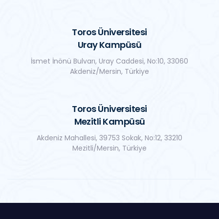
Toros Üniversitesi
Uray Kampüsü
İsmet İnönü Bulvarı, Uray Caddesi, No:10, 33060
Akdeniz/Mersin, Türkiye
Toros Üniversitesi
Mezitli Kampüsü
Akdeniz Mahallesi, 39753 Sokak, No:12, 33210
Mezitli/Mersin, Türkiye