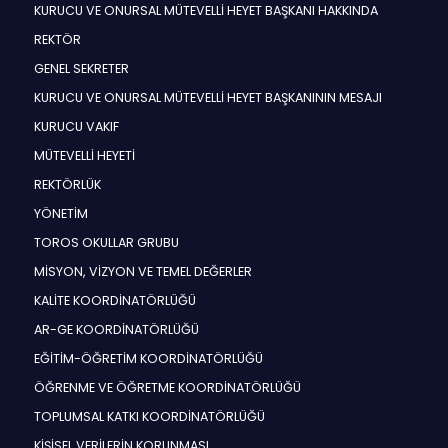
KURUCU VE ONURSAL MÜTEVELLİ HEYET BAŞKANI HAKKINDA
REKTÖR
GENEL SEKRETER
KURUCU VE ONURSAL MÜTEVELLİ HEYET BAŞKANININ MESAJI
KURUCU VAKIF
MÜTEVELLİ HEYETİ
REKTÖRLÜK
YÖNETİM
TOROS OKULLAR GRUBU
MİSYON, VİZYON VE TEMEL DEĞERLER
KALİTE KOORDİNATÖRLÜĞÜ
AR-GE KOORDİNATÖRLÜĞÜ
EĞİTİM-ÖĞRETİM KOORDİNATÖRLÜĞÜ
ÖĞRENME VE ÖĞRETME KOORDİNATÖRLÜĞÜ
TOPLUMSAL KATKI KOORDİNATÖRLÜĞÜ
KİŞİSEL VERİLERİN KORUNMASI