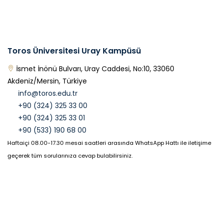
Toros Üniversitesi Uray Kampüsü
İsmet İnönü Bulvarı, Uray Caddesi, No:10, 33060
Akdeniz/Mersin, Türkiye
info@toros.edu.tr
+90 (324) 325 33 00
+90 (324) 325 33 01
+90 (533) 190 68 00
Haftaiçi 08.00-17.30 mesai saatleri arasında WhatsApp Hattı ile iletişime
geçerek tüm sorularınıza cevap bulabilirsiniz.