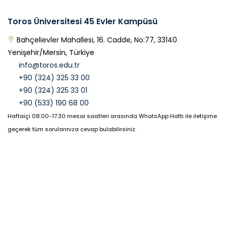
Toros Üniversitesi 45 Evler Kampüsü
Bahçelievler Mahallesi, 16. Cadde, No:77, 33140
Yenişehir/Mersin, Türkiye
info@toros.edu.tr
+90 (324) 325 33 00
+90 (324) 325 33 01
+90 (533) 190 68 00
Haftaiçi 08.00-17.30 mesai saatleri arasında WhatsApp Hattı ile iletişime
geçerek tüm sorularınıza cevap bulabilirsiniz.