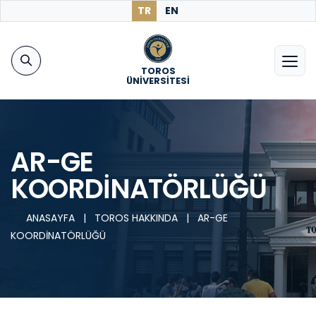
TR
EN
TOROS
ÜNİVERSİTESİ
AR-GE
KOORDİNATÖRLÜĞÜ
ANASAYFA
|
TOROS HAKKINDA
|
AR-GE
KOORDİNATÖRLÜĞÜ