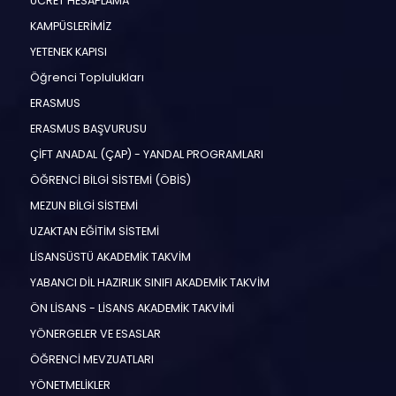
ÜCRET HESAPLAMA
KAMPÜSLERİMİZ
YETENEK KAPISI
Öğrenci Toplulukları
ERASMUS
ERASMUS BAŞVURUSU
ÇİFT ANADAL (ÇAP) - YANDAL PROGRAMLARI
ÖĞRENCİ BİLGİ SİSTEMİ (ÖBİS)
MEZUN BİLGİ SİSTEMİ
UZAKTAN EĞİTİM SİSTEMİ
LİSANSÜSTÜ AKADEMİK TAKVİM
YABANCI DİL HAZIRLIK SINIFI AKADEMİK TAKVİM
ÖN LİSANS - LİSANS AKADEMİK TAKVİMİ
YÖNERGELER VE ESASLAR
ÖĞRENCİ MEVZUATLARI
YÖNETMELİKLER