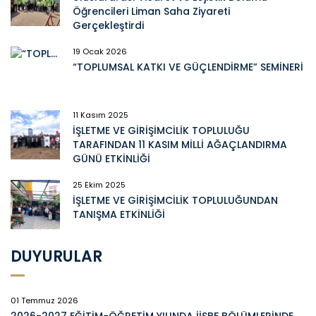
Öğrencileri Liman Saha Ziyareti
Gerçekleştirdi
19 Ocak 2026
“TOPLUMSAL KATKI VE GÜÇLENDİRME” SEMİNERİ
11 Kasım 2025
İŞLETME VE GİRİŞİMCİLİK TOPLULUĞU
TARAFINDAN 11 KASIM MİLLİ AĞAÇLANDIRMA
GÜNÜ ETKİNLİĞİ
25 Ekim 2025
İŞLETME VE GİRİŞİMCİLİK TOPLULUĞUNDAN
TANIŞMA ETKİNLİĞİ
DUYURULAR
01 Temmuz 2026
2026-2027 EĞİTİM-ÖĞRETİM YILINDA İİSBF BÖLÜMLERİNDE