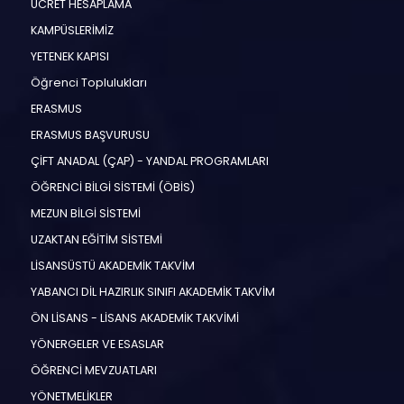
ÜCRET HESAPLAMA
KAMPÜSLERİMİZ
YETENEK KAPISI
Öğrenci Toplulukları
ERASMUS
ERASMUS BAŞVURUSU
ÇİFT ANADAL (ÇAP) - YANDAL PROGRAMLARI
ÖĞRENCİ BİLGİ SİSTEMİ (ÖBİS)
MEZUN BİLGİ SİSTEMİ
UZAKTAN EĞİTİM SİSTEMİ
LİSANSÜSTÜ AKADEMİK TAKVİM
YABANCI DİL HAZIRLIK SINIFI AKADEMİK TAKVİM
ÖN LİSANS - LİSANS AKADEMİK TAKVİMİ
YÖNERGELER VE ESASLAR
ÖĞRENCİ MEVZUATLARI
YÖNETMELİKLER