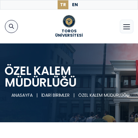
TR
EN
TOROS
ÜNİVERSİTESİ
ÖZEL KALEM
MÜDÜRLÜĞÜ
ANASAYFA
|
İDARİ BİRİMLER
|
ÖZEL KALEM MÜDÜRLÜĞÜ