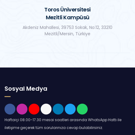
Toros Üniversitesi
Mezitli Kampüsü
Akdeniz Mahallesi, 39753 Sokak, No:12, 33210
Mezitli/Mersin, Türkiye
Sosyal Medya
Haftaiçi 08.00-17.30 mesai saatleri arasında WhatsApp Hattı ile
iletişime geçerek tüm sorularınıza cevap bulabilirsiniz.