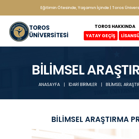
Eğitimin Ötesinde, Yaşamın İçinde | Toros Ünivers
TOROS HAKKINDA
TOROS
ÜNİVERSİTESİ
YATAY GEÇİŞ
LİSANS
BİLİMSEL ARAŞT
ANASAYFA
|
İDARİ BİRİMLER
|
BİLİMSEL ARAŞT
BİLİMSEL ARAŞTIRMA P