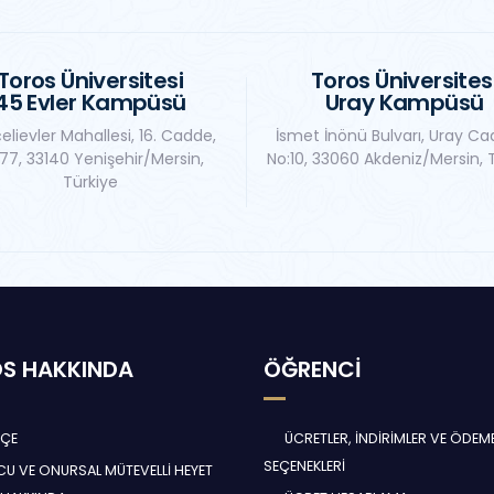
Toros Üniversitesi
Toros Üniversites
45 Evler Kampüsü
Uray Kampüsü
elievler Mahallesi, 16. Cadde,
İsmet İnönü Bulvarı, Uray Ca
77, 33140 Yenişehir/Mersin,
No:10, 33060 Akdeniz/Mersin, 
Türkiye
S HAKKINDA
ÖĞRENCİ
HÇE
ÜCRETLER, İNDİRİMLER VE ÖDEM
SEÇENEKLERİ
U VE ONURSAL MÜTEVELLİ HEYET