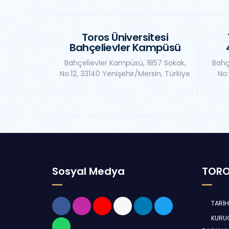
Toros Üniversitesi
Bahçelievler Kampüsü
Bahçelievler Kampüsü, 1857 Sokak,
Bahç
No:12, 33140 Yenişehir/Mersin, Türkiye
No:
Sosyal Medya
TORO
TARİ
KURUC