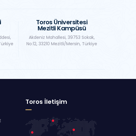
i
Toros Üniversitesi
Mezitli Kampüsü
ddesi,
Akdeniz Mahallesi, 39753 Sokak,
Türkiye
No:12, 33210 Mezitli/Mersin, Türkiye
Toros İletişim
E