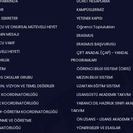
 HAKKINDA
ÜCRET HESAPLAMA
ÖR
KAMPÜSLERİMİZ
 SEKRETER
YETENEK KAPISI
U VE ONURSAL MÜTEVELLİ HEYET
Öğrenci Toplulukları
NIN MESAJI
ERASMUS
U VAKIF
ERASMUS BAŞVURUSU
ELLİ HEYETİ
ÇİFT ANADAL (ÇAP) - YANDAL
ÖRLÜK
PROGRAMLARI
TİM
ÖĞRENCİ BİLGİ SİSTEMİ (ÖBİS)
S OKULLAR GRUBU
MEZUN BİLGİ SİSTEMİ
N, VİZYON VE TEMEL DEĞERLER
UZAKTAN EĞİTİM SİSTEMİ
E KOORDİNATÖRLÜĞÜ
LİSANSÜSTÜ AKADEMİK TAKVİM
E KOORDİNATÖRLÜĞÜ
YABANCI DİL HAZIRLIK SINIFI AK
TAKVİM
İM-ÖĞRETİM KOORDİNATÖRLÜĞÜ
ÖN LİSANS - LİSANS AKADEMİK 
NME VE ÖĞRETME
NATÖRLÜĞÜ
YÖNERGELER VE ESASLAR