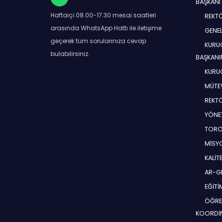
BAŞKANI
Haftaiçi 08.00-17.30 mesai saatleri
REKT
arasında WhatsApp Hattı ile iletişime
GENEL
geçerek tüm sorularınıza cevap
KURUC
bulabilirsiniz.
BAŞKANI
KURUC
MÜTEV
REKT
YÖNE
TORO
MİSYO
KALİT
AR-G
EĞİT
ÖĞRE
KOORDİ