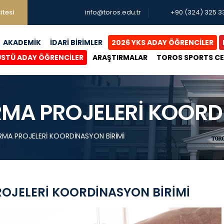
itesi
info@toros.edu.tr
+90 (324) 325 3
AKADEMİK
İDARİ BİRİMLER
2026 YKS ADAY ÖĞRENCİLER
ÜSTÜ ADAY ÖĞRENCİLER
ARAŞTIRMALAR
TOROS SPORTS C
IRMA PROJELERİ KOORD
IRMA PROJELERİ KOORDİNASYON BİRİMİ
ROJELERİ KOORDİNASYON BİRİMİ