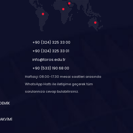
+90 (324) 325 33 00
+90 (324) 325 33 01
info@toros.edu.tr
+90 (533) 190 68 00
Haftaiçi 08.00-17.30 mesai saatleri arasında
WhatsApp Hattı ile iletişime geçerek tüm
sorularınıza cevap bulabilirsiniz.
ADEMİK
TAKVİMİ