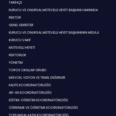
TARİHÇE
KURUCU VE ONURSAL MÜTEVELLİ HEYET BAŞKANI HAKKINDA
REKTÖR
GENEL SEKRETER
KURUCU VE ONURSAL MÜTEVELLİ HEYET BAŞKANININ MESAJI
KURUCU VAKIF
MÜTEVELLİ HEYETİ
REKTÖRLÜK
YÖNETİM
TOROS OKULLAR GRUBU
MİSYON, VİZYON VE TEMEL DEĞERLER
KALİTE KOORDİNATÖRLÜĞÜ
AR-GE KOORDİNATÖRLÜĞÜ
EĞİTİM-ÖĞRETİM KOORDİNATÖRLÜĞÜ
ÖĞRENME VE ÖĞRETME KOORDİNATÖRLÜĞÜ
TOPLUMSAL KATKI KOORDİNATÖRLÜĞÜ