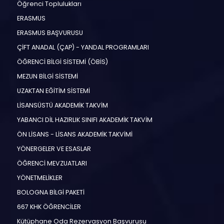
Öğrenci Toplulukları
ERASMUS
ERASMUS BAŞVURUSU
ÇİFT ANADAL (ÇAP) - YANDAL PROGRAMLARI
ÖĞRENCİ BİLGİ SİSTEMİ (ÖBİS)
MEZUN BİLGİ SİSTEMİ
UZAKTAN EĞİTİM SİSTEMİ
LİSANSÜSTÜ AKADEMİK TAKVİM
YABANCI DİL HAZIRLIK SINIFI AKADEMİK TAKVİM
ÖN LİSANS - LİSANS AKADEMİK TAKVİMİ
YÖNERGELER VE ESASLAR
ÖĞRENCİ MEVZUATLARI
YÖNETMELİKLER
BOLOGNA BİLGİ PAKETİ
667 KHK ÖĞRENCİLER
Kütüphane Oda Rezervasyon Başvurusu