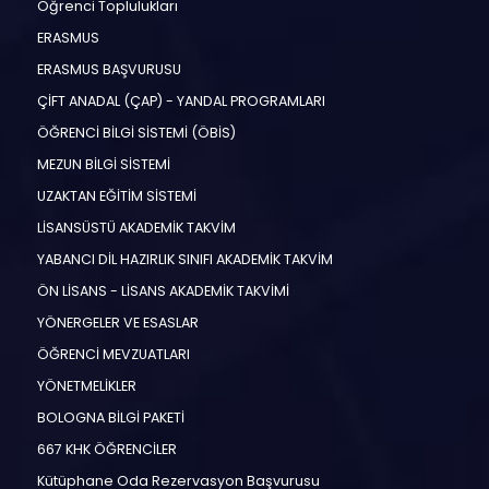
Öğrenci Toplulukları
ERASMUS
ERASMUS BAŞVURUSU
ÇİFT ANADAL (ÇAP) - YANDAL PROGRAMLARI
ÖĞRENCİ BİLGİ SİSTEMİ (ÖBİS)
MEZUN BİLGİ SİSTEMİ
UZAKTAN EĞİTİM SİSTEMİ
LİSANSÜSTÜ AKADEMİK TAKVİM
YABANCI DİL HAZIRLIK SINIFI AKADEMİK TAKVİM
ÖN LİSANS - LİSANS AKADEMİK TAKVİMİ
YÖNERGELER VE ESASLAR
ÖĞRENCİ MEVZUATLARI
YÖNETMELİKLER
BOLOGNA BİLGİ PAKETİ
667 KHK ÖĞRENCİLER
Kütüphane Oda Rezervasyon Başvurusu