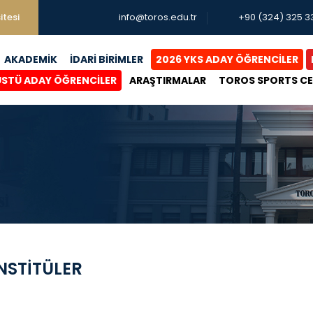
itesi
info@toros.edu.tr
+90 (324) 325 3
AKADEMİK
İDARİ BİRİMLER
2026 YKS ADAY ÖĞRENCİLER
ÜSTÜ ADAY ÖĞRENCİLER
ARAŞTIRMALAR
TOROS SPORTS C
NSTİTÜLER