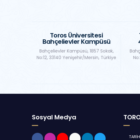
Toros Üniversitesi
Bahçelievler Kampüsü
Bahçelievler Kampüsü, 1857 Sokak,
Bahç
No:12, 33140 Yenişehir/Mersin, Türkiye
No:
Sosyal Medya
TORO
TARİ