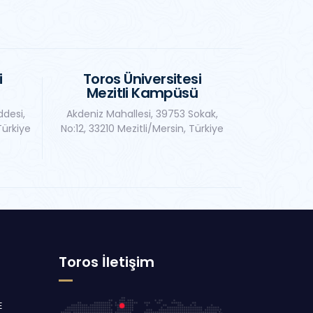
i
Toros Üniversitesi
Mezitli Kampüsü
ddesi,
Akdeniz Mahallesi, 39753 Sokak,
Türkiye
No:12, 33210 Mezitli/Mersin, Türkiye
Toros İletişim
E