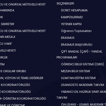
SEÇENEKLERİ
U VE ONURSAL MÜTEVELLİ HEYET
 HAKKINDA
ÜCRET HESAPLAMA
ÖR
KAMPÜSLERİMİZ
 SEKRETER
YETENEK KAPISI
U VE ONURSAL MÜTEVELLİ HEYET
Öğrenci Toplulukları
NIN MESAJI
ERASMUS
U VAKIF
ERASMUS BAŞVURUSU
ELLİ HEYETİ
ÇİFT ANADAL (ÇAP) - YANDAL
ÖRLÜK
PROGRAMLARI
TİM
ÖĞRENCİ BİLGİ SİSTEMİ (ÖBİS)
S OKULLAR GRUBU
MEZUN BİLGİ SİSTEMİ
N, VİZYON VE TEMEL DEĞERLER
UZAKTAN EĞİTİM SİSTEMİ
E KOORDİNATÖRLÜĞÜ
LİSANSÜSTÜ AKADEMİK TAKVİM
E KOORDİNATÖRLÜĞÜ
YABANCI DİL HAZIRLIK SINIFI AK
TAKVİM
İM-ÖĞRETİM KOORDİNATÖRLÜĞÜ
ÖN LİSANS - LİSANS AKADEMİK 
NME VE ÖĞRETME