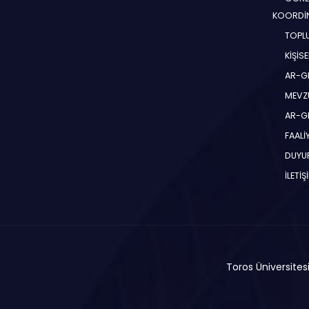
KOORDİ
TOPLU
KİŞİS
AR-G
MEVZ
AR-GE
FAALİ
DUYU
İLETİŞ
Toros Üniversitesi 