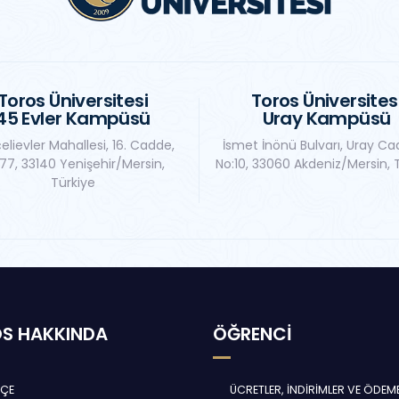
Toros Üniversitesi
Toros Üniversites
45 Evler Kampüsü
Uray Kampüsü
elievler Mahallesi, 16. Cadde,
İsmet İnönü Bulvarı, Uray Ca
77, 33140 Yenişehir/Mersin,
No:10, 33060 Akdeniz/Mersin, 
Türkiye
S HAKKINDA
ÖĞRENCİ
HÇE
ÜCRETLER, İNDİRİMLER VE ÖDEM