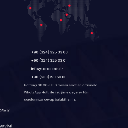
+90 (324) 325 33 00
+90 (324) 325 33 01
info@toros.edu.tr
+90 (533) 190 68 00
Haftaiçi 08.00-17.30 mesai saatleri arasında
WhatsApp Hattı ile iletişime geçerek tüm
sorularınıza cevap bulabilirsiniz.
ADEMİK
TAKVİMİ