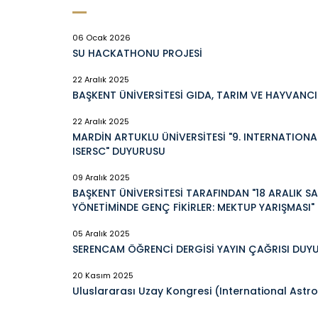
06 Ocak 2026
SU HACKATHONU PROJESİ
22 Aralık 2025
BAŞKENT ÜNİVERSİTESİ GIDA, TARIM VE HAYVANCI
22 Aralık 2025
MARDİN ARTUKLU ÜNİVERSİTESİ "9. INTERNATIO
ISERSC" DUYURUSU
09 Aralık 2025
BAŞKENT ÜNİVERSİTESİ TARAFINDAN "18 ARALIK S
YÖNETİMİNDE GENÇ FİKİRLER: MEKTUP YARIŞMASI
05 Aralık 2025
SERENCAM ÖĞRENCİ DERGİSİ YAYIN ÇAĞRISI DUY
20 Kasım 2025
Uluslararası Uzay Kongresi (International Ast