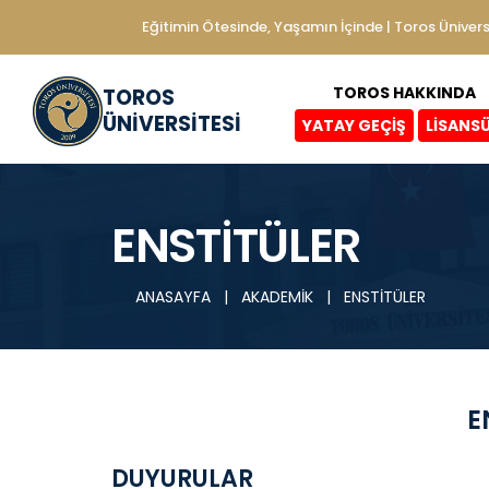
Eğitimin Ötesinde, Yaşamın İçinde | Toros Ünivers
TOROS HAKKINDA
TOROS
ÜNİVERSİTESİ
YATAY GEÇİŞ
LİSANS
ENSTİTÜLER
ANASAYFA
|
AKADEMİK
|
ENSTİTÜLER
E
DUYURULAR