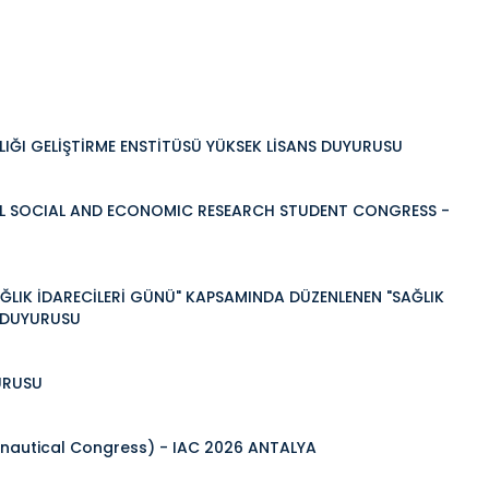
LIĞI GELİŞTİRME ENSTİTÜSÜ YÜKSEK LİSANS DUYURUSU
NAL SOCIAL AND ECONOMIC RESEARCH STUDENT CONGRESS -
AĞLIK İDARECİLERİ GÜNÜ" KAPSAMINDA DÜZENLENEN "SAĞLIK
" DUYURUSU
URUSU
ronautical Congress) - IAC 2026 ANTALYA