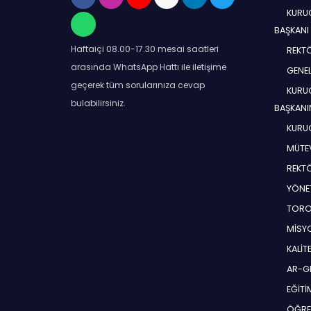
KURUC
BAŞKANI
Haftaiçi 08.00-17.30 mesai saatleri
REKT
arasında WhatsApp Hattı ile iletişime
GENEL
geçerek tüm sorularınıza cevap
KURUC
bulabilirsiniz.
BAŞKANI
KURUC
MÜTEV
REKT
YÖNE
TORO
MİSYO
KALİT
AR-G
EĞİT
ÖĞRE