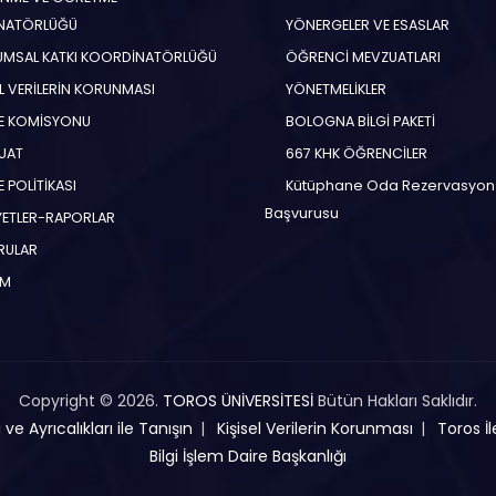
NATÖRLÜĞÜ
YÖNERGELER VE ESASLAR
MSAL KATKI KOORDİNATÖRLÜĞÜ
ÖĞRENCİ MEVZUATLARI
EL VERİLERİN KORUNMASI
YÖNETMELİKLER
E KOMİSYONU
BOLOGNA BİLGİ PAKETİ
UAT
667 KHK ÖĞRENCİLER
 POLİTİKASI
Kütüphane Oda Rezervasyon
Başvurusu
YETLER-RAPORLAR
RULAR
İM
Copyright © 2026.
TOROS ÜNİVERSİTESİ
Bütün Hakları Saklıdır.
ve Ayrıcalıkları ile Tanışın
Kişisel Verilerin Korunması
Toros İl
Bilgi İşlem Daire Başkanlığı