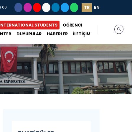
TR
EN
3 00
INTERNATIONAL STUDENTS
ÖĞRENCİ
ENTER
DUYURULAR
HABERLER
İLETİŞİM