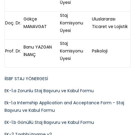
Üyesi
Staj
Gökçe
Uluslararası
Doç. Dr.
Komisyonu
MANAVGAT
Ticaret ve Lojistik
Üyesi
Staj
Banu YAZGAN
Prof. Dr.
Komisyonu
Psikoloji
İNANÇ
Üyesi
İİSBF STAJ YÖNERGESİ
EK-1.a Zorunlu Staj Başvuru ve Kabul Formu
Ek-1.a Internship Application and Acceptance Form - Staj
Başvuru ve Kabul Formu
EK-1.b Gönüllü Staj Başvuru ve Kabul Formu
EK-2 Taahhütname v2