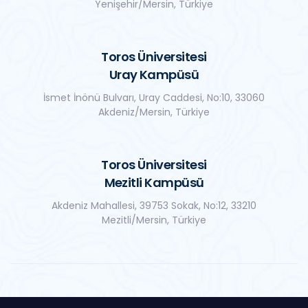
Yenişehir/Mersin, Türkiye
Toros Üniversitesi
Uray Kampüsü
İsmet İnönü Bulvarı, Uray Caddesi, No:10, 33060
Akdeniz/Mersin, Türkiye
Toros Üniversitesi
Mezitli Kampüsü
Akdeniz Mahallesi, 39753 Sokak, No:12, 33210
Mezitli/Mersin, Türkiye