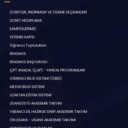
ÜCRETLER, İNDİRİMLER VE ÖDEME SEÇENEKLERİ
ÜCRET HESAPLAMA
KAMPÜSLERİMİZ
YETENEK KAPISI
Öğrenci Toplulukları
ERASMUS
ERASMUS BAŞVURUSU
ÇİFT ANADAL (ÇAP) - YANDAL PROGRAMLARI
ÖĞRENCİ BİLGİ SİSTEMİ (ÖBİS)
MEZUN BİLGİ SİSTEMİ
UZAKTAN EĞİTİM SİSTEMİ
LİSANSÜSTÜ AKADEMİK TAKVİM
YABANCI DİL HAZIRLIK SINIFI AKADEMİK TAKVİM
ÖN LİSANS - LİSANS AKADEMİK TAKVİMİ