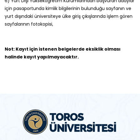
6) Yurt Dışı Yükseköğretim Kurumlarından başvuran adaylar
için pasaportunda kimlik bilgilerinin bulunduğu sayfanın ve
yurt dışındaki üniversiteye ülke giriş çıkışlarında işlem gören
sayfalarının fotokopisi,
Not: Kayıt için istenen belgelerde eksiklik olması
halinde kayıt yapılmayacaktır.