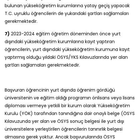
bulunan yükseköğretim kurumlarına yatay geçiş yapacak
T.C. uyruklu öğrencilerin de yukarıdaki şartları sağlamaları
gerekmektedir.
7)
2023-2024 eğitim öğretim döneminden önce yurt
dışındaki yükseköğretim kurumlarına kayıt yaptıran
öğrencilerin, yurt dışındaki yükseköğretim kurumuna kayıt
yaptırmış olduğu yıldaki ÖSYS/YKS Kılavuzlarında yer alan
şartları sağlamaları gerekmektedir.
Başvuran öğrencinin yurt dışında öğrenim gördüğü
üniversitenin ve eğitim aldığı programın önlisans veya lisans
diploması vermeye yetkili bir kurum olarak Yükseköğretim
Kurulu (YÖK) tarafından tanındığına dair onaylı belge (ÖSYS
Kılavuzunda yer alan ve ÖSYS sonuç belgesi ile yurt dışı
üniversitelere yerleştirilen öğrencilerin tanınırlık belgesi
almasına gerek yoktur. Ancak başvurularında ÖSYS