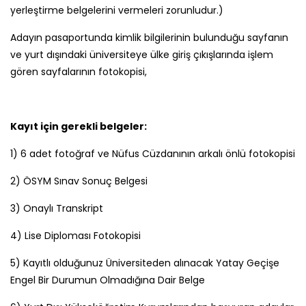
yerleştirme belgelerini vermeleri zorunludur.)
Adayın pasaportunda kimlik bilgilerinin bulunduğu sayfanın
ve yurt dışındaki üniversiteye ülke giriş çıkışlarında işlem
gören sayfalarının fotokopisi,
Kayıt için gerekli belgeler:
1) 6 adet fotoğraf ve Nüfus Cüzdanının arkalı önlü fotokopisi
2) ÖSYM Sınav Sonuç Belgesi
3) Onaylı Transkript
4) Lise Diploması Fotokopisi
5) Kayıtlı olduğunuz Üniversiteden alınacak Yatay Geçişe
Engel Bir Durumun Olmadığına Dair Belge