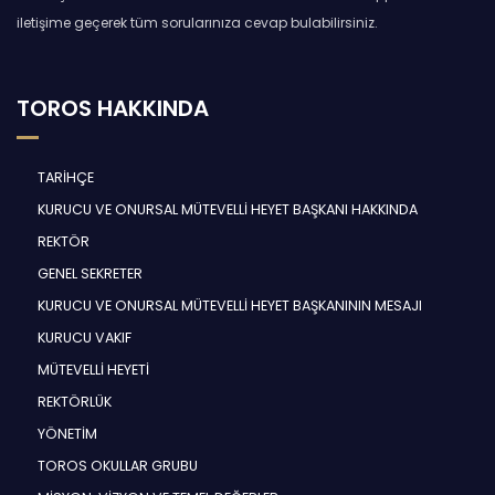
iletişime geçerek tüm sorularınıza cevap bulabilirsiniz.
TOROS HAKKINDA
TARİHÇE
KURUCU VE ONURSAL MÜTEVELLİ HEYET BAŞKANI HAKKINDA
REKTÖR
GENEL SEKRETER
KURUCU VE ONURSAL MÜTEVELLİ HEYET BAŞKANININ MESAJI
KURUCU VAKIF
MÜTEVELLİ HEYETİ
REKTÖRLÜK
YÖNETİM
TOROS OKULLAR GRUBU