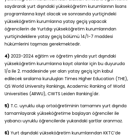
saydırarak yurt dışındaki yükseköğretim kurumlarının lisans
programlarına kayıt olacak ve sonrasında yurtiçindeki
yükseköğretim kurumlarına yatay geçiş yapacak
öğrencilerin de Yurtdışı yükseköğretim kurumlarından
yurtiçindekilere yatay geçiş bölümü 14/1-7 maddesi
hükümlerini taşıması gerekmektedir.
4)
2023-2024 eğitim ve öğretim yılında yurt dışındaki
yükseköğretim kurumlarına kayıt olanlar için bu duyuruda
1/a ile 2. maddesinde yer alan yatay geçiş için kabul
edilecek sıralama kuruluşları Times Higher Education (THE),
QS World University Rankings, Academic Ranking of World
Universities (ARWU), CWTS Leiden Ranking'dır.
5)
T.C. uyruklu olup ortaöğretiminin tamamını yurt dışında
tamamlayarak yükseköğretime başlayan öğrenciler ile
yabancı uyruklu öğrencilerde yukarıdaki şartlar aranmaz.
6)
Yurt dışındaki yükseköğretim kurumlarından KKTC’de