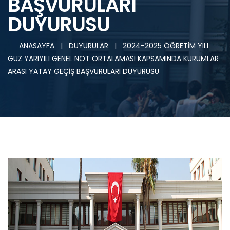
BAŞVURULARI
DUYURUSU
ANASAYFA
|
DUYURULAR
|
2024-2025 ÖĞRETİM YILI
GÜZ YARIYILI GENEL NOT ORTALAMASI KAPSAMINDA KURUMLAR
ARASI YATAY GEÇİŞ BAŞVURULARI DUYURUSU