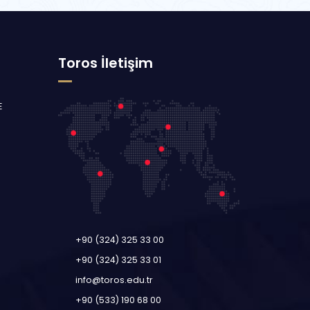
Toros İletişim
E
+90 (324) 325 33 00
+90 (324) 325 33 01
info@toros.edu.tr
+90 (533) 190 68 00