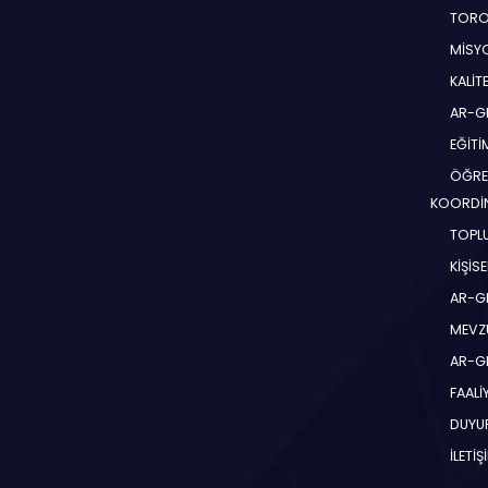
TORO
MİSYO
KALİT
AR-G
EĞİT
ÖĞRE
KOORDİ
TOPLU
KİŞİS
AR-G
MEVZ
AR-GE
FAALİ
DUYU
İLETİŞ