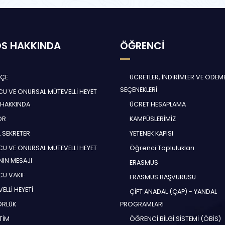
S HAKKINDA
ÖĞRENCİ
HÇE
ÜCRETLER, İNDİRİMLER VE ÖDEM
SEÇENEKLERİ
U VE ONURSAL MÜTEVELLİ HEYET
 HAKKINDA
ÜCRET HESAPLAMA
ÖR
KAMPÜSLERİMİZ
 SEKRETER
YETENEK KAPISI
U VE ONURSAL MÜTEVELLİ HEYET
Öğrenci Toplulukları
NIN MESAJI
ERASMUS
U VAKIF
ERASMUS BAŞVURUSU
ELLİ HEYETİ
ÇİFT ANADAL (ÇAP) - YANDAL
ÖRLÜK
PROGRAMLARI
TİM
ÖĞRENCİ BİLGİ SİSTEMİ (ÖBİS)