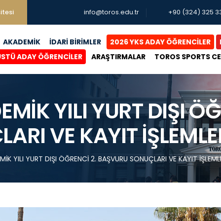
itesi
info@toros.edu.tr
+90 (324) 325 3
AKADEMİK
İDARİ BİRİMLER
2026 YKS ADAY ÖĞRENCİLER
ÜSTÜ ADAY ÖĞRENCİLER
ARAŞTIRMALAR
TOROS SPORTS C
MİK YILI YURT DIŞI ÖĞ
RI VE KAYIT İŞLEMLER
İK YILI YURT DIŞI ÖĞRENCİ 2. BAŞVURU SONUÇLARI VE KAYIT İŞLEMLE