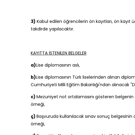
3)
Kabul edilen öğrencilerin ön kayıtları, ön kayıt üc
takdirde yapılacaktır.
KAYITTA İSTENİLEN BELGELER
a)
Lise diplomasının aslı,
b)
Lise diplomasının Türk liselerinden alınan dipl
Cumhuriyeti Milli Eğitim Bakanlığı'ndan alınacak "De
c)
Mezuniyet not ortalamasını gösteren belgenin as
örneği,
ç)
Başvuruda kullanılacak sınav sonuç belgesinin a
örneği,