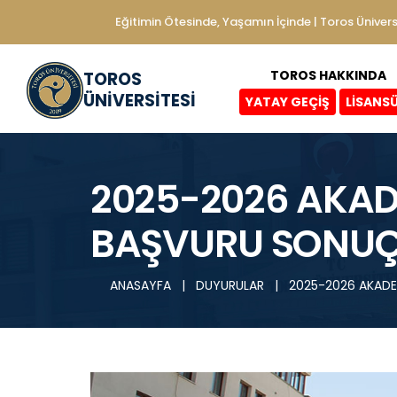
Eğitimin Ötesinde, Yaşamın İçinde | Toros Ünivers
TOROS HAKKINDA
TOROS
ÜNİVERSİTESİ
YATAY GEÇİŞ
LİSANS
2025-2026 AKADE
BAŞVURU SONUÇLA
ANASAYFA
|
DUYURULAR
|
2025-2026 AKADEM