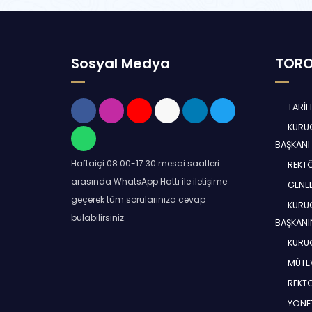
Sosyal Medya
TORO
TARİ
KURUC
BAŞKANI
Haftaiçi 08.00-17.30 mesai saatleri
REKT
arasında WhatsApp Hattı ile iletişime
GENEL
geçerek tüm sorularınıza cevap
KURUC
bulabilirsiniz.
BAŞKANI
KURUC
MÜTEV
REKT
YÖNE