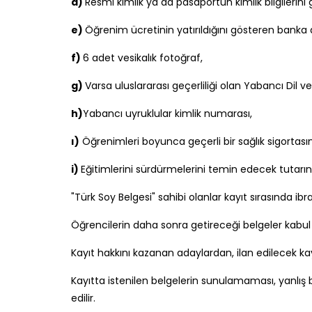
d)
Resmi kimlik ya da pasaportun kimlik bilgilerin
e)
Öğrenim ücretinin yatırıldığını gösteren banka
f)
6 adet vesikalık fotoğraf,
g)
Varsa uluslararası geçerliliği olan Yabancı Dil ve
h)
Yabancı uyruklular kimlik numarası,
ı)
Öğrenimleri boyunca geçerli bir sağlık sigortasını
i)
Eğitimlerini sürdürmelerini temin edecek tutarın 
"Türk Soy Belgesi" sahibi olanlar kayıt sırasında i
Öğrencilerin daha sonra getireceği belgeler kabul 
Kayıt hakkını kazanan adaylardan, ilan edilecek kay
Kayıtta istenilen belgelerin sunulamaması, yanlış 
edilir.