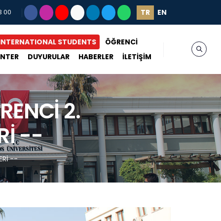
TR
EN
3 00
INTERNATIONAL STUDENTS
ÖĞRENCİ
ENTER
DUYURULAR
HABERLER
İLETİŞİM
RENCİ 2.
İ --
Rİ --