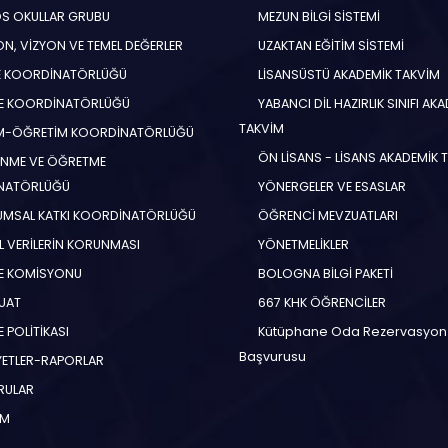
S OKULLAR GRUBU
MEZUN BİLGİ SİSTEMİ
N, VİZYON VE TEMEL DEĞERLER
UZAKTAN EĞİTİM SİSTEMİ
E KOORDİNATÖRLÜĞÜ
LİSANSÜSTÜ AKADEMİK TAKVİM
E KOORDİNATÖRLÜĞÜ
YABANCI DİL HAZIRLIK SINIFI AK
TAKVİM
İM-ÖĞRETİM KOORDİNATÖRLÜĞÜ
ÖN LİSANS - LİSANS AKADEMİK 
NME VE ÖĞRETME
NATÖRLÜĞÜ
YÖNERGELER VE ESASLAR
MSAL KATKI KOORDİNATÖRLÜĞÜ
ÖĞRENCİ MEVZUATLARI
EL VERİLERİN KORUNMASI
YÖNETMELİKLER
E KOMİSYONU
BOLOGNA BİLGİ PAKETİ
UAT
667 KHK ÖĞRENCİLER
 POLİTİKASI
Kütüphane Oda Rezervasyon
Başvurusu
YETLER-RAPORLAR
RULAR
İM