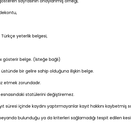
i gösteren sayfasının onaylanmış örneği,
 dekontu,
 Türkçe yeterlik belgesi,
 gösterir belge. (İsteğe bağlı)
üstünde bir gelire sahip olduğuna ilişkin belge.
braz etmek zorundadır.
esnasındaki statülerini değiştiremez.
ıt süresi içinde kaydını yaptırmayanlar kayıt hakkını kaybetmiş say
beyanda bulunduğu ya da kriterleri sağlamadığı tespit edilen kesin