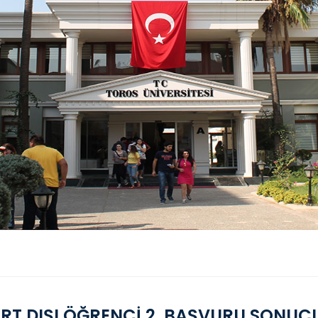
RT DIŞI ÖĞRENCİ 2. BAŞVURU SONUÇLA