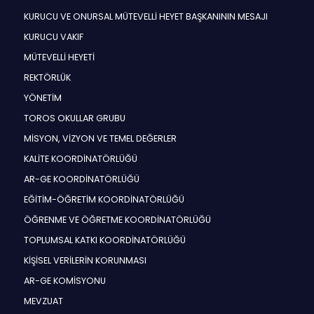
KURUCU VE ONURSAL MÜTEVELLİ HEYET BAŞKANININ MESAJI
KURUCU VAKIF
MÜTEVELLİ HEYETİ
REKTÖRLÜK
YÖNETİM
TOROS OKULLAR GRUBU
MİSYON, VİZYON VE TEMEL DEĞERLER
KALİTE KOORDİNATÖRLÜĞÜ
AR-GE KOORDİNATÖRLÜĞÜ
EĞİTİM-ÖĞRETİM KOORDİNATÖRLÜĞÜ
ÖĞRENME VE ÖĞRETME KOORDİNATÖRLÜĞÜ
TOPLUMSAL KATKI KOORDİNATÖRLÜĞÜ
KİŞİSEL VERİLERİN KORUNMASI
AR-GE KOMİSYONU
MEVZUAT