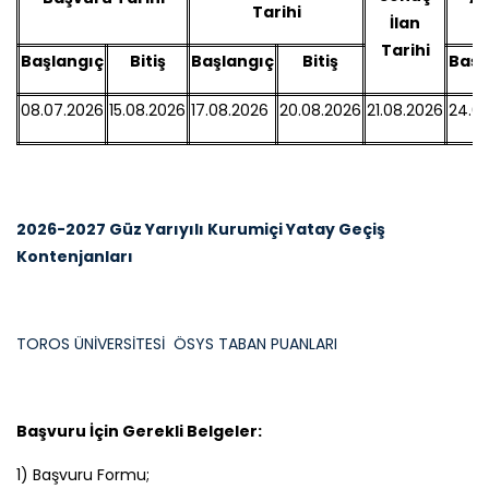
Tarihi
İlan
Tarihi
Başlangıç
Bitiş
Başlangıç
Bitiş
Başl
08.07.2026
15.08.2026
17.08.2026
20.08.2026
21.08.2026
24.0
2026-2027 Güz Yarıyılı Kurumiçi Yatay Geçiş
Kontenjanları
TOROS ÜNİVERSİTESİ ÖSYS TABAN PUANLARI
Başvuru İçin Gerekli Belgeler:
1) Başvuru Formu;