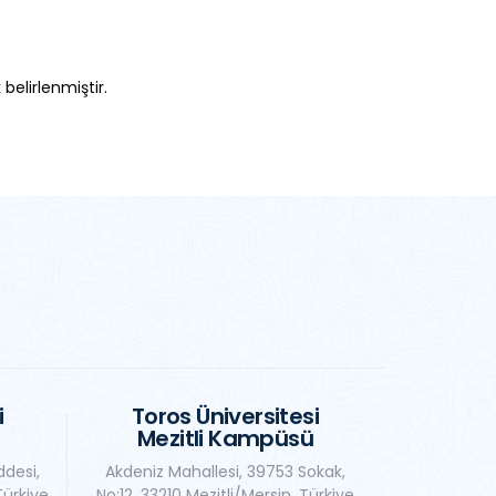
belirlenmiştir.
i
Toros Üniversitesi
Mezitli Kampüsü
ddesi,
Akdeniz Mahallesi, 39753 Sokak,
Türkiye
No:12, 33210 Mezitli/Mersin, Türkiye