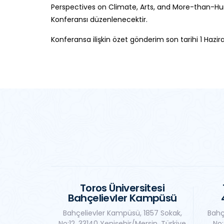
Perspectives on Climate, Arts, and More-than-Huma
Konferansı düzenlenecektir.
Konferansa ilişkin özet gönderim son tarihi 1 Hazi
Toros Üniversitesi
Bahçelievler Kampüsü
Bahçelievler Kampüsü, 1857 Sokak,
Bahç
No:12, 33140 Yenişehir/Mersin, Türkiye
No: