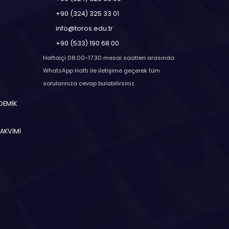
+90 (324) 325 33 01
info@toros.edu.tr
+90 (533) 190 68 00
Haftaiçi 08.00-17.30 mesai saatleri arasında
WhatsApp Hattı ile iletişime geçerek tüm
sorularınıza cevap bulabilirsiniz.
ADEMİK
TAKVİMİ