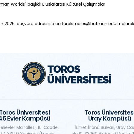
n Worlds" başlıklı Uluslararası Kültürel Çalışmalar
ran 2026, başvuru adresi ise culturalstudies@batman.edu.tr olarak 
Toros Üniversitesi
Toros Üniversites
45 Evler Kampüsü
Uray Kampüsü
elievler Mahallesi, 16. Cadde,
İsmet İnönü Bulvarı, Uray Ca
77, 33140 Yenişehir/Mersin,
No:10, 33060 Akdeniz/Mersin, 