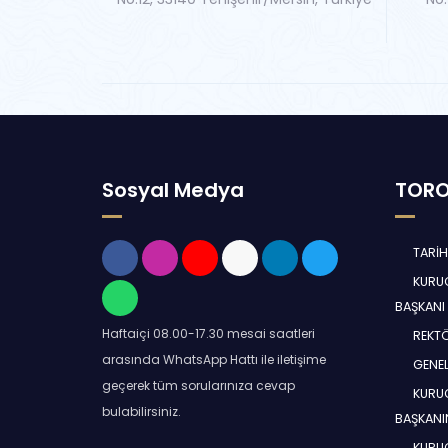
Sosyal Medya
TORO
TARİ
KURUC
BAŞKANI
Haftaiçi 08.00-17.30 mesai saatleri
REKT
arasında WhatsApp Hattı ile iletişime
GENEL
geçerek tüm sorularınıza cevap
KURUC
bulabilirsiniz.
BAŞKANI
KURUC