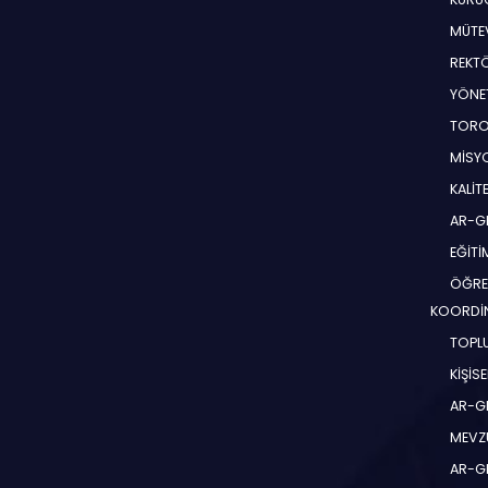
MÜTEV
REKT
YÖNE
TORO
MİSYO
KALİT
AR-G
EĞİT
ÖĞRE
KOORDİ
TOPLU
KİŞİS
AR-G
MEVZ
AR-GE