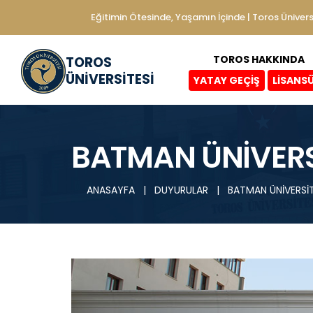
Eğitimin Ötesinde, Yaşamın İçinde | Toros Ünivers
TOROS HAKKINDA
TOROS
ÜNİVERSİTESİ
YATAY GEÇİŞ
LİSANS
BATMAN ÜNİVERS
ANASAYFA
|
DUYURULAR
|
BATMAN ÜNİVERSİ