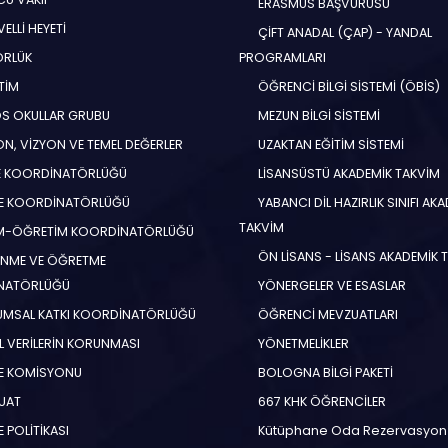
ERASMUS BAŞVURUSU
ELLİ HEYETİ
ÇİFT ANADAL (ÇAP) - YANDAL
ÖRLÜK
PROGRAMLARI
TİM
ÖĞRENCİ BİLGİ SİSTEMİ (ÖBİS)
S OKULLAR GRUBU
MEZUN BİLGİ SİSTEMİ
N, VİZYON VE TEMEL DEĞERLER
UZAKTAN EĞİTİM SİSTEMİ
E KOORDİNATÖRLÜĞÜ
LİSANSÜSTÜ AKADEMİK TAKVİM
E KOORDİNATÖRLÜĞÜ
YABANCI DİL HAZIRLIK SINIFI AK
TAKVİM
İM-ÖĞRETİM KOORDİNATÖRLÜĞÜ
ÖN LİSANS - LİSANS AKADEMİK 
NME VE ÖĞRETME
NATÖRLÜĞÜ
YÖNERGELER VE ESASLAR
MSAL KATKI KOORDİNATÖRLÜĞÜ
ÖĞRENCİ MEVZUATLARI
EL VERİLERİN KORUNMASI
YÖNETMELİKLER
E KOMİSYONU
BOLOGNA BİLGİ PAKETİ
UAT
667 KHK ÖĞRENCİLER
 POLİTİKASI
Kütüphane Oda Rezervasyon