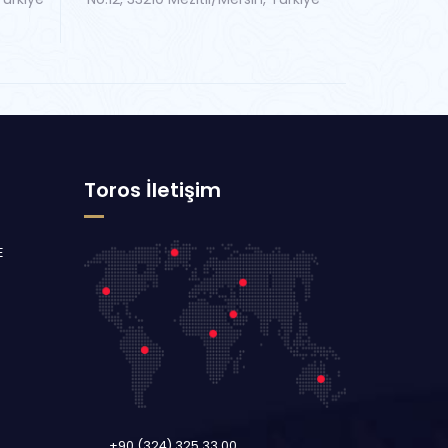
Toros İletişim
E
+90 (324) 325 33 00