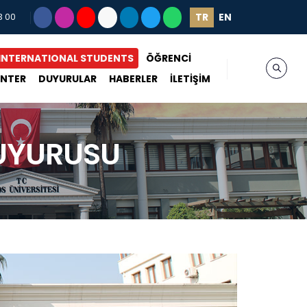
TR
EN
3 00
INTERNATIONAL STUDENTS
ÖĞRENCİ
ENTER
DUYURULAR
HABERLER
İLETİŞİM
DUYURUSU