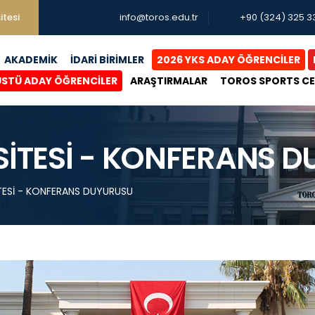
itesi
info@toros.edu.tr
+90 (324) 325 3
AKADEMİK
İDARİ BİRİMLER
2026 YKS ADAY ÖĞRENCİLER
ÜSTÜ ADAY ÖĞRENCİLER
ARAŞTIRMALAR
TOROS SPORTS C
İTESİ - KONFERANS 
TESİ - KONFERANS DUYURUSU