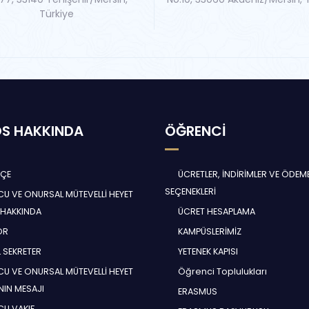
Türkiye
S HAKKINDA
ÖĞRENCİ
HÇE
ÜCRETLER, İNDİRİMLER VE ÖDEM
SEÇENEKLERİ
U VE ONURSAL MÜTEVELLİ HEYET
 HAKKINDA
ÜCRET HESAPLAMA
ÖR
KAMPÜSLERİMİZ
 SEKRETER
YETENEK KAPISI
U VE ONURSAL MÜTEVELLİ HEYET
Öğrenci Toplulukları
NIN MESAJI
ERASMUS
U VAKIF