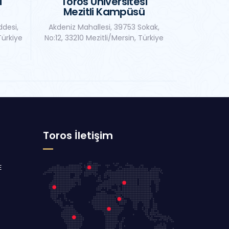
i
Toros Üniversitesi
Mezitli Kampüsü
ddesi,
Akdeniz Mahallesi, 39753 Sokak,
Türkiye
No:12, 33210 Mezitli/Mersin, Türkiye
Toros İletişim
E