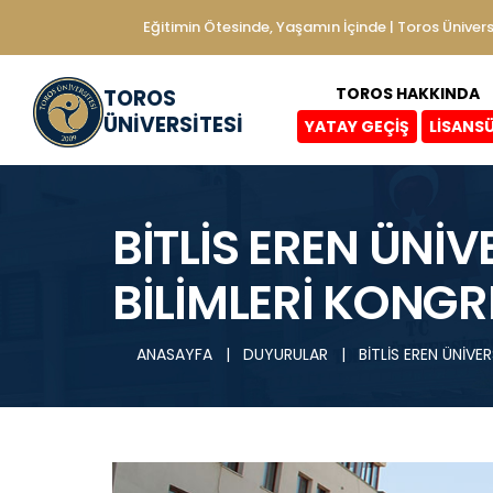
Eğitimin Ötesinde, Yaşamın İçinde | Toros Ünivers
TOROS HAKKINDA
TOROS
ÜNİVERSİTESİ
YATAY GEÇİŞ
LİSANS
BİTLİS EREN ÜNİV
BİLİMLERİ KONGRE
ANASAYFA
|
DUYURULAR
|
BİTLİS EREN ÜNİVE