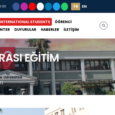
TR
EN
3 00
INTERNATIONAL STUDENTS
ÖĞRENCİ
ENTER
DUYURULAR
HABERLER
İLETİŞİM
RASI EĞİTİM
6)