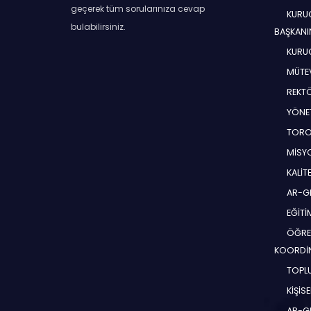
geçerek tüm sorularınıza cevap
KURUC
bulabilirsiniz.
BAŞKANI
KURUC
MÜTEV
REKT
YÖNE
TORO
MİSYO
KALİT
AR-G
EĞİT
ÖĞRE
KOORDİ
TOPLU
KİŞİS
AR-G