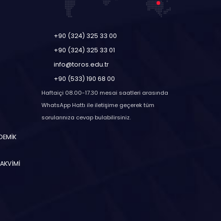
+90 (324) 325 33 00
+90 (324) 325 33 01
info@toros.edu.tr
+90 (533) 190 68 00
Haftaiçi 08.00-17.30 mesai saatleri arasında
WhatsApp Hattı ile iletişime geçerek tüm
sorularınıza cevap bulabilirsiniz.
ADEMİK
TAKVİMİ