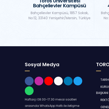
Toros Üniversitesi
Bahçelievler Kampüsü
Bahçelievler Kampüsü, 1857 Sokak,
Bahç
No:12, 33140 Yenişehir/Mersin, Türkiye
No:
Sosyal Medya
TORO
TARİ
KURUC
BAŞKANI
Haftaiçi 08.00-17.30 mesai saatleri
REKT
arasında WhatsApp Hattı ile iletişime
GENEL