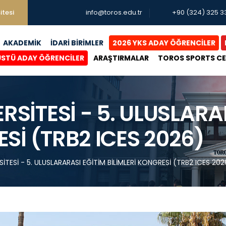
itesi
info@toros.edu.tr
+90 (324) 325 3
AKADEMİK
İDARİ BİRİMLER
2026 YKS ADAY ÖĞRENCİLER
ÜSTÜ ADAY ÖĞRENCİLER
ARAŞTIRMALAR
TOROS SPORTS C
ERSİTESİ - 5. ULUSLARA
Sİ (TRB2 ICES 2026)
RSİTESİ - 5. ULUSLARARASI EĞİTİM BİLİMLERİ KONGRESİ (TRB2 ICES 202