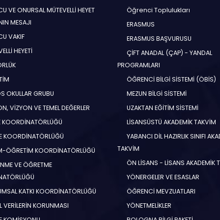
U VE ONURSAL MÜTEVELLİ HEYET
Öğrenci Toplulukları
NIN MESAJI
ERASMUS
U VAKIF
ERASMUS BAŞVURUSU
ELLİ HEYETİ
ÇİFT ANADAL (ÇAP) - YANDAL
ÖRLÜK
PROGRAMLARI
TİM
ÖĞRENCİ BİLGİ SİSTEMİ (ÖBİS)
S OKULLAR GRUBU
MEZUN BİLGİ SİSTEMİ
N, VİZYON VE TEMEL DEĞERLER
UZAKTAN EĞİTİM SİSTEMİ
E KOORDİNATÖRLÜĞÜ
LİSANSÜSTÜ AKADEMİK TAKVİM
E KOORDİNATÖRLÜĞÜ
YABANCI DİL HAZIRLIK SINIFI AK
TAKVİM
İM-ÖĞRETİM KOORDİNATÖRLÜĞÜ
ÖN LİSANS - LİSANS AKADEMİK 
NME VE ÖĞRETME
NATÖRLÜĞÜ
YÖNERGELER VE ESASLAR
MSAL KATKI KOORDİNATÖRLÜĞÜ
ÖĞRENCİ MEVZUATLARI
EL VERİLERİN KORUNMASI
YÖNETMELİKLER
E KOMİSYONU
BOLOGNA BİLGİ PAKETİ