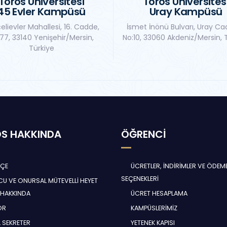
Toros Üniversitesi
Toros Üniversites
45 Evler Kampüsü
Uray Kampüsü
elievler Mahallesi, 16. Cadde,
İsmet İnönü Bulvarı, Uray Ca
77, 33140 Yenişehir/Mersin,
No:10, 33060 Akdeniz/Mersin, 
Türkiye
S HAKKINDA
ÖĞRENCİ
HÇE
ÜCRETLER, İNDİRİMLER VE ÖDEM
SEÇENEKLERİ
U VE ONURSAL MÜTEVELLİ HEYET
 HAKKINDA
ÜCRET HESAPLAMA
ÖR
KAMPÜSLERİMİZ
 SEKRETER
YETENEK KAPISI