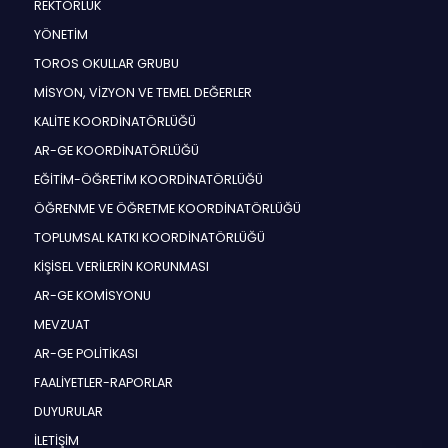
REKTÖRLÜK
YÖNETİM
TOROS OKULLAR GRUBU
MİSYON, VİZYON VE TEMEL DEĞERLER
KALİTE KOORDİNATÖRLÜĞÜ
AR-GE KOORDİNATÖRLÜĞÜ
EĞİTİM-ÖĞRETİM KOORDİNATÖRLÜĞÜ
ÖĞRENME VE ÖĞRETME KOORDİNATÖRLÜĞÜ
TOPLUMSAL KATKI KOORDİNATÖRLÜĞÜ
KİŞİSEL VERİLERİN KORUNMASI
AR-GE KOMİSYONU
MEVZUAT
AR-GE POLİTİKASI
FAALİYETLER-RAPORLAR
DUYURULAR
İLETİŞİM