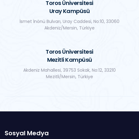
Toros Üniversitesi
Uray Kampüsü
İsmet İnönü Bulvarı, Uray Caddesi, No:10, 33060
Akdeniz/Mersin, Türkiye
Toros Üniversitesi
Mezitli Kampüsü
Akdeniz Mahallesi, 39753 Sokak, No:12, 33210
Mezitli/Mersin, Türkiye
Sosyal Medya