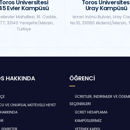
Toros Üniversitesi
Toros Üniversites
45 Evler Kampüsü
Uray Kampüsü
elievler Mahallesi, 16. Cadde,
İsmet İnönü Bulvarı, Uray Ca
77, 33140 Yenişehir/Mersin,
No:10, 33060 Akdeniz/Mersin, 
Türkiye
S HAKKINDA
ÖĞRENCİ
HÇE
ÜCRETLER, İNDİRİMLER VE ÖDEM
SEÇENEKLERİ
U VE ONURSAL MÜTEVELLİ HEYET
 HAKKINDA
ÜCRET HESAPLAMA
ÖR
KAMPÜSLERİMİZ
 SEKRETER
YETENEK KAPISI