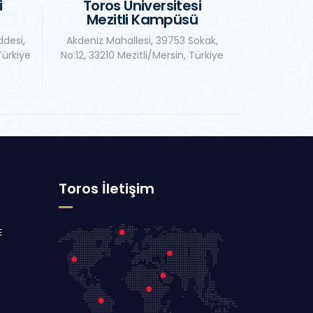
i
Toros Üniversitesi
Mezitli Kampüsü
ddesi,
Akdeniz Mahallesi, 39753 Sokak,
Türkiye
No:12, 33210 Mezitli/Mersin, Türkiye
Toros İletişim
E