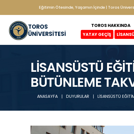
Eğitimin Ötesinde, Yaşamın İçinde | Toros Ünivers
TOROS HAKKINDA
TOROS
ÜNİVERSİTESİ
YATAY GEÇİŞ
LİSANS
LİSANSÜSTÜ EĞİT
BÜTÜNLEME TAKV
ANASAYFA
|
DUYURULAR
|
LİSANSÜSTÜ EĞİTİ