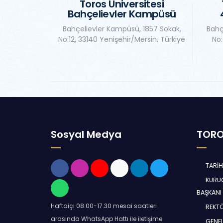
Toros Üniversitesi
Bahçelievler Kampüsü
Bahçelievler Kampüsü, 1857 Sokak,
Bahç
No:12, 33140 Yenişehir/Mersin, Türkiye
No:
Sosyal Medya
TORO
TARİ
KURUC
BAŞKANI
Haftaiçi 08.00-17.30 mesai saatleri
REKT
arasında WhatsApp Hattı ile iletişime
GENEL