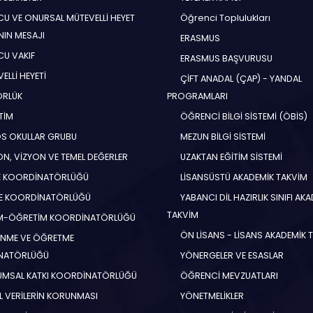
U VE ONURSAL MÜTEVELLİ HEYET
Öğrenci Toplulukları
NIN MESAJI
ERASMUS
U VAKIF
ERASMUS BAŞVURUSU
ELLİ HEYETİ
ÇİFT ANADAL (ÇAP) - YANDAL
ÖRLÜK
PROGRAMLARI
TİM
ÖĞRENCİ BİLGİ SİSTEMİ (ÖBİS)
S OKULLAR GRUBU
MEZUN BİLGİ SİSTEMİ
N, VİZYON VE TEMEL DEĞERLER
UZAKTAN EĞİTİM SİSTEMİ
E KOORDİNATÖRLÜĞÜ
LİSANSÜSTÜ AKADEMİK TAKVİM
E KOORDİNATÖRLÜĞÜ
YABANCI DİL HAZIRLIK SINIFI AK
TAKVİM
İM-ÖĞRETİM KOORDİNATÖRLÜĞÜ
ÖN LİSANS - LİSANS AKADEMİK 
NME VE ÖĞRETME
NATÖRLÜĞÜ
YÖNERGELER VE ESASLAR
MSAL KATKI KOORDİNATÖRLÜĞÜ
ÖĞRENCİ MEVZUATLARI
EL VERİLERİN KORUNMASI
YÖNETMELİKLER