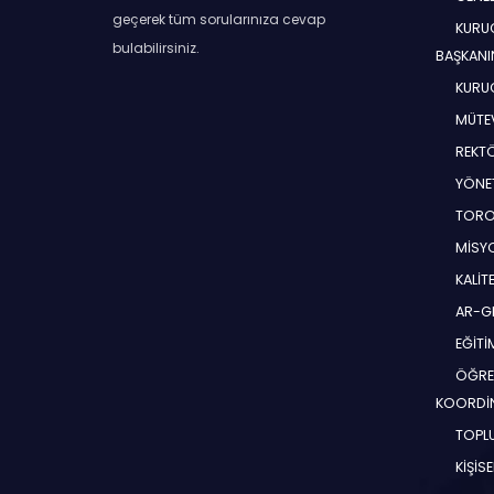
geçerek tüm sorularınıza cevap
KURUC
bulabilirsiniz.
BAŞKANI
KURUC
MÜTEV
REKT
YÖNE
TORO
MİSYO
KALİT
AR-G
EĞİT
ÖĞRE
KOORDİ
TOPLU
KİŞİS