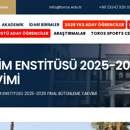
itesi
info@toros.edu.tr
+90 (324) 325 3
AKADEMİK
İDARİ BİRİMLER
2026 YKS ADAY ÖĞRENCİLER
ÜSTÜ ADAY ÖĞRENCİLER
ARAŞTIRMALAR
TOROS SPORTS C
İM ENSTİTÜSÜ 2025-20
İMİ
M ENSTİTÜSÜ 2025-2026 FİNAL BÜTÜNLEME TAKVİMİ