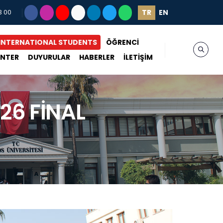
TR
EN
3 00
INTERNATIONAL STUDENTS
ÖĞRENCİ
ENTER
DUYURULAR
HABERLER
İLETİŞİM
26 FİNAL