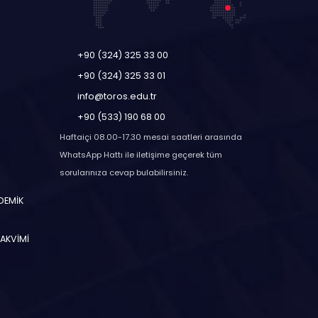
+90 (324) 325 33 00
+90 (324) 325 33 01
info@toros.edu.tr
+90 (533) 190 68 00
Haftaiçi 08.00-17.30 mesai saatleri arasında
WhatsApp Hattı ile iletişime geçerek tüm
sorularınıza cevap bulabilirsiniz.
ADEMİK
TAKVİMİ