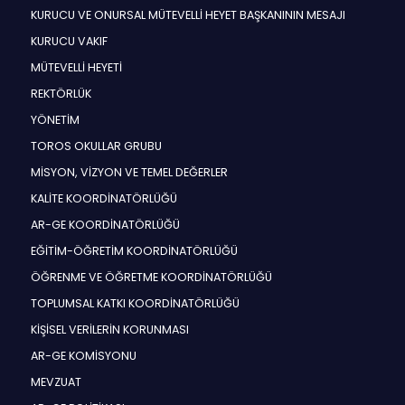
KURUCU VE ONURSAL MÜTEVELLİ HEYET BAŞKANININ MESAJI
KURUCU VAKIF
MÜTEVELLİ HEYETİ
REKTÖRLÜK
YÖNETİM
TOROS OKULLAR GRUBU
MİSYON, VİZYON VE TEMEL DEĞERLER
KALİTE KOORDİNATÖRLÜĞÜ
AR-GE KOORDİNATÖRLÜĞÜ
EĞİTİM-ÖĞRETİM KOORDİNATÖRLÜĞÜ
ÖĞRENME VE ÖĞRETME KOORDİNATÖRLÜĞÜ
TOPLUMSAL KATKI KOORDİNATÖRLÜĞÜ
KİŞİSEL VERİLERİN KORUNMASI
AR-GE KOMİSYONU
MEVZUAT