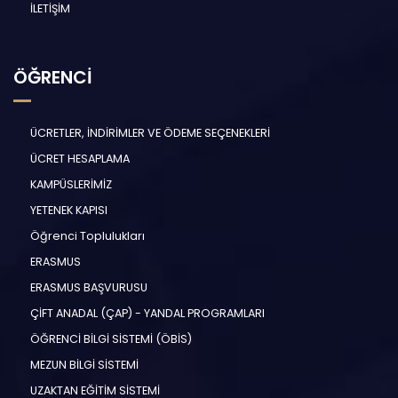
İLETİŞİM
ÖĞRENCİ
ÜCRETLER, İNDİRİMLER VE ÖDEME SEÇENEKLERİ
ÜCRET HESAPLAMA
KAMPÜSLERİMİZ
YETENEK KAPISI
Öğrenci Toplulukları
ERASMUS
ERASMUS BAŞVURUSU
ÇİFT ANADAL (ÇAP) - YANDAL PROGRAMLARI
ÖĞRENCİ BİLGİ SİSTEMİ (ÖBİS)
MEZUN BİLGİ SİSTEMİ
UZAKTAN EĞİTİM SİSTEMİ