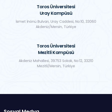
Toros Üniversitesi
Uray Kampüsü
İsmet İnönü Bulvarı, Uray Caddesi, No:10, 33060
Akdeniz/Mersin, Türkiye
Toros Üniversitesi
Mezitli Kampüsü
Akdeniz Mahallesi, 39753 Sokak, No:12, 33210
Mezitli/Mersin, Türkiye
Sosyal Medya