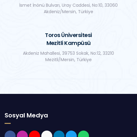
İsmet İnönü Bulvarı, Uray Caddesi, No:10, 33060
Akdeniz/Mersin, Türkiye
Toros Üniversitesi
Mezitli Kampüsü
Akdeniz Mahallesi, 39753 Sokak, No:12, 33210
Mezitli/Mersin, Türkiye
Sosyal Medya