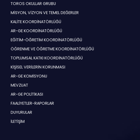
TOROS OKULLAR GRUBU
MİSYON, VİZYON VE TEMEL DEĞERLER
KALİTE KOORDİNATÖRLÜĞÜ
AR-GE KOORDİNATÖRLÜĞÜ
EĞİTİM-ÖĞRETİM KOORDİNATÖRLÜĞÜ
ÖĞRENME VE ÖĞRETME KOORDİNATÖRLÜĞÜ
TOPLUMSAL KATKI KOORDİNATÖRLÜĞÜ
KİŞİSEL VERİLERİN KORUNMASI
AR-GE KOMİSYONU
MEVZUAT
AR-GE POLİTİKASI
FAALİYETLER-RAPORLAR
DUYURULAR
İLETİŞİM