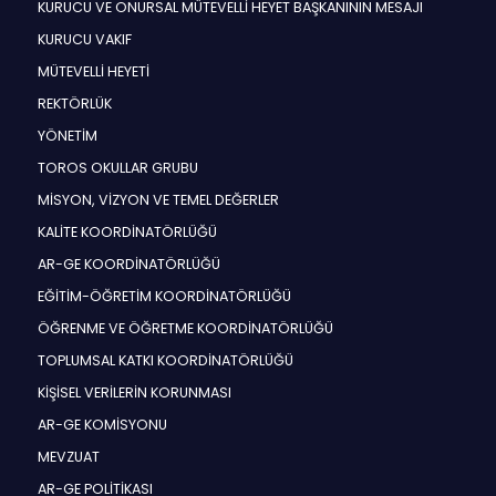
KURUCU VE ONURSAL MÜTEVELLİ HEYET BAŞKANININ MESAJI
KURUCU VAKIF
MÜTEVELLİ HEYETİ
REKTÖRLÜK
YÖNETİM
TOROS OKULLAR GRUBU
MİSYON, VİZYON VE TEMEL DEĞERLER
KALİTE KOORDİNATÖRLÜĞÜ
AR-GE KOORDİNATÖRLÜĞÜ
EĞİTİM-ÖĞRETİM KOORDİNATÖRLÜĞÜ
ÖĞRENME VE ÖĞRETME KOORDİNATÖRLÜĞÜ
TOPLUMSAL KATKI KOORDİNATÖRLÜĞÜ
KİŞİSEL VERİLERİN KORUNMASI
AR-GE KOMİSYONU
MEVZUAT
AR-GE POLİTİKASI