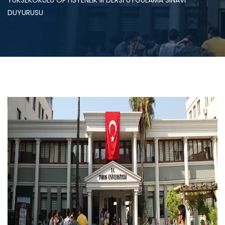
YÜKSEKOKULU OPTİSYENLİK III DERSİ UYGULAMA SINAVI
DUYURUSU