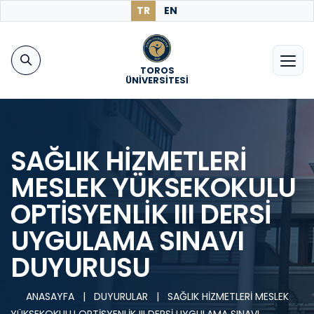
TR
EN
TOROS
ÜNİVERSİTESİ
SAĞLIK HİZMETLERİ
MESLEK YÜKSEKOKULU
OPTİSYENLİK III DERSİ
UYGULAMA SINAVI
DUYURUSU
ANASAYFA
|
DUYURULAR
|
SAĞLIK HİZMETLERİ MESLEK