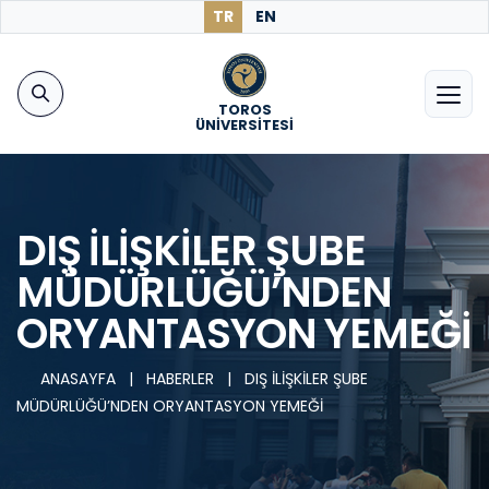
TR
EN
TOROS
ÜNİVERSİTESİ
DIŞ İLİŞKİLER ŞUBE
MÜDÜRLÜĞÜ’NDEN
ORYANTASYON YEMEĞİ
ANASAYFA
|
HABERLER
|
DIŞ İLİŞKİLER ŞUBE
MÜDÜRLÜĞÜ’NDEN ORYANTASYON YEMEĞİ