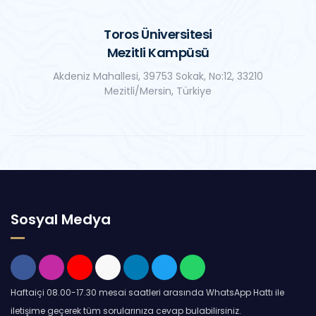
Toros Üniversitesi
Mezitli Kampüsü
Akdeniz Mahallesi, 39753 Sokak, No:12, 33210
Mezitli/Mersin, Türkiye
Sosyal Medya
Haftaiçi 08.00-17.30 mesai saatleri arasında WhatsApp Hattı ile
iletişime geçerek tüm sorularınıza cevap bulabilirsiniz.