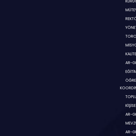
KURUC
MÜTEV
REKT
YÖNE
TORO
MİSYO
KALİT
AR-G
EĞİT
ÖĞRE
KOORDİ
TOPLU
KİŞİS
AR-G
MEVZ
AR-GE