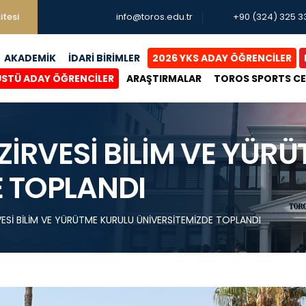
itesi
info@toros.edu.tr
+90 (324) 325 3
AKADEMİK
İDARİ BİRİMLER
2026 YKS ADAY ÖĞRENCİLER
ÜSTÜ ADAY ÖĞRENCİLER
ARAŞTIRMALAR
TOROS SPORTS C
 ZİRVESİ BİLİM VE YÜR
E TOPLANDI
VESİ BİLİM VE YÜRÜTME KURULU ÜNİVERSİTEMİZDE TOPLANDI