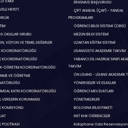
U VAKIF
ERASMUS BAŞVURUSU
ELLİ HEYETİ
ÇİFT ANADAL (ÇAP) - YANDAL
ÖRLÜK
PROGRAMLARI
TİM
ÖĞRENCİ BİLGİ SİSTEMİ (ÖBİS)
S OKULLAR GRUBU
MEZUN BİLGİ SİSTEMİ
N, VİZYON VE TEMEL DEĞERLER
UZAKTAN EĞİTİM SİSTEMİ
E KOORDİNATÖRLÜĞÜ
LİSANSÜSTÜ AKADEMİK TAKVİM
E KOORDİNATÖRLÜĞÜ
YABANCI DİL HAZIRLIK SINIFI AK
TAKVİM
İM-ÖĞRETİM KOORDİNATÖRLÜĞÜ
ÖN LİSANS - LİSANS AKADEMİK 
NME VE ÖĞRETME
NATÖRLÜĞÜ
YÖNERGELER VE ESASLAR
MSAL KATKI KOORDİNATÖRLÜĞÜ
ÖĞRENCİ MEVZUATLARI
EL VERİLERİN KORUNMASI
YÖNETMELİKLER
E KOMİSYONU
BOLOGNA BİLGİ PAKETİ
UAT
667 KHK ÖĞRENCİLER
 POLİTİKASI
Kütüphane Oda Rezervasyon