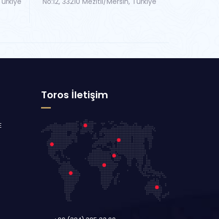
Türkiye
No:12, 33210 Mezitli/Mersin, Türkiye
Toros İletişim
E