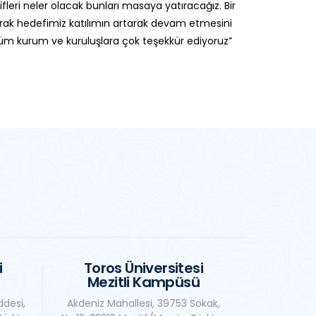
leri neler olacak bunları masaya yatıracağız. Bir
rak hedefimiz katılımın artarak devam etmesini
 tüm kurum ve kuruluşlara çok teşekkür ediyoruz”
i
Toros Üniversitesi
Mezitli Kampüsü
ddesi,
Akdeniz Mahallesi, 39753 Sokak,