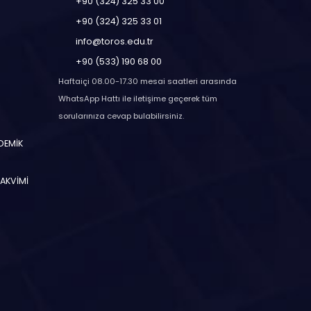
+90 (324) 325 33 00
+90 (324) 325 33 01
info@toros.edu.tr
+90 (533) 190 68 00
Haftaiçi 08.00-17.30 mesai saatleri arasında
WhatsApp Hattı ile iletişime geçerek tüm
sorularınıza cevap bulabilirsiniz.
ADEMİK
TAKVİMİ