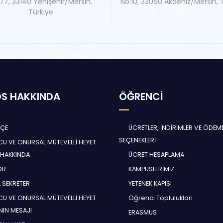
77, 33140 Yenişehir/Mersin,
No:10, 33060 Akdeniz/Mersin, 
Türkiye
S HAKKINDA
ÖĞRENCİ
HÇE
ÜCRETLER, İNDİRİMLER VE ÖDEM
SEÇENEKLERİ
U VE ONURSAL MÜTEVELLİ HEYET
 HAKKINDA
ÜCRET HESAPLAMA
ÖR
KAMPÜSLERİMİZ
 SEKRETER
YETENEK KAPISI
U VE ONURSAL MÜTEVELLİ HEYET
Öğrenci Toplulukları
NIN MESAJI
ERASMUS