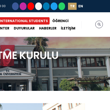
TR
EN
3 00
INTERNATIONAL STUDENTS
ÖĞRENCİ
ENTER
DUYURULAR
HABERLER
İLETİŞİM
ÜTME KURULU