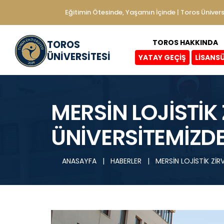
Eğitimin Ötesinde, Yaşamın İçinde | Toros Ünivers
TOROS HAKKINDA
TOROS
ÜNİVERSİTESİ
YATAY GEÇİŞ
LİSANS
MERSİN LOJİSTİK
ÜNİVERSİTEMİZD
ANASAYFA
|
HABERLER
|
MERSİN LOJİSTİK ZİR