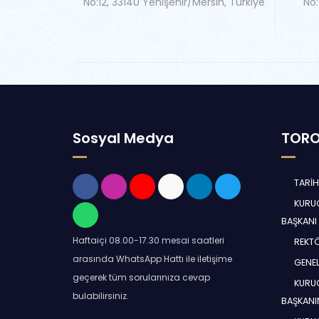
No:12, 33140 Yenişehir/Mersin, Türkiye
No:
Sosyal Medya
TORO
TARİ
KURUC
BAŞKANI
Haftaiçi 08.00-17.30 mesai saatleri
REKT
arasında WhatsApp Hattı ile iletişime
GENEL
geçerek tüm sorularınıza cevap
KURUC
bulabilirsiniz.
BAŞKANI