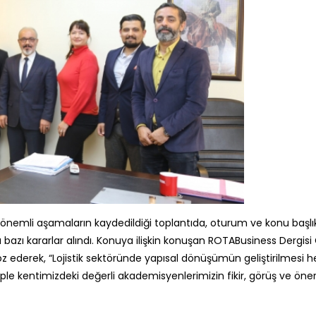
 önemli aşamaların kaydedildiği toplantıda, oturum ve konu başlıkl
bazı kararlar alındı. Konuya ilişkin konuşan ROTABusiness Dergis
 ederek, “Lojistik sektöründe yapısal dönüşümün geliştirilmesi he
sebeple kentimizdeki değerli akademisyenlerimizin fikir, görüş ve öne