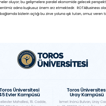
şmeler oluyor; bu gelişmelere paralel ekonomide gelecek perspektif
kentimiz adına kuşkusuz önem arz etmektedir. ROTABusiness ola
u bağlamda bizlerin açtığı bu zirve yoluna ışık tutan, omuz veren
Toros Üniversitesi
Toros Üniversites
45 Evler Kampüsü
Uray Kampüsü
elievler Mahallesi, 16. Cadde,
İsmet İnönü Bulvarı, Uray Ca