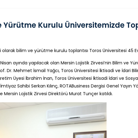
m ve Yürütme Kurulu Üniversitemizde To
lgili olarak bilim ve yürütme kurulu toplantısı Toros Üniversitesi 4
an ayında yapılacak olan Mersin Lojistik Zirvesi’nin Bilim ve Yürü
f. Dr. Mehmet İsmail Yağcı, Toros Üniversitesi İktisadi ve İdari Bil
 Öğretim Üyesi İbrahim İnan, Toros Üniversitesi İktisadi İdari ve Sos
mtiyaz Sahibi Serkan Kılınç, ROTABusiness Dergisi Genel Yayın Yön
ersin Lojistik Zirvesi Direktörü Murat Tunçer katıldı.