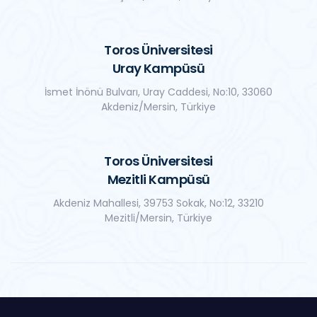
Toros Üniversitesi
Uray Kampüsü
İsmet İnönü Bulvarı, Uray Caddesi, No:10, 33060
Akdeniz/Mersin, Türkiye
Toros Üniversitesi
Mezitli Kampüsü
Akdeniz Mahallesi, 39753 Sokak, No:12, 33210
Mezitli/Mersin, Türkiye