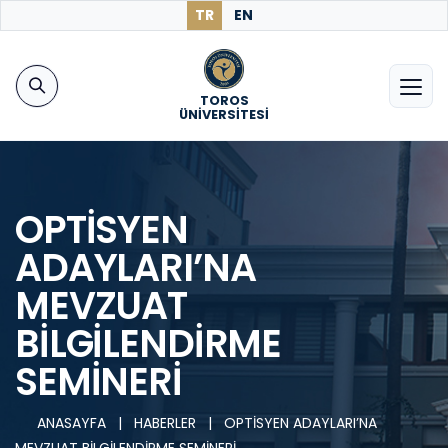
TR
EN
TOROS
ÜNİVERSİTESİ
OPTİSYEN
ADAYLARI’NA
MEVZUAT
BİLGİLENDİRME
SEMİNERİ
ANASAYFA
|
HABERLER
|
OPTİSYEN ADAYLARI’NA