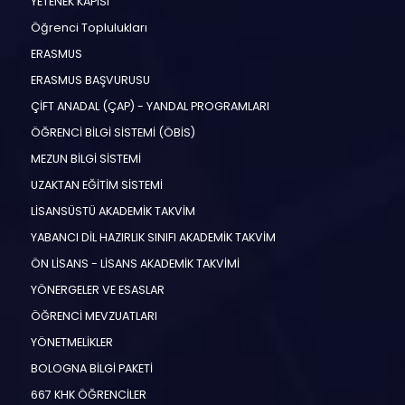
YETENEK KAPISI
Öğrenci Toplulukları
ERASMUS
ERASMUS BAŞVURUSU
ÇİFT ANADAL (ÇAP) - YANDAL PROGRAMLARI
ÖĞRENCİ BİLGİ SİSTEMİ (ÖBİS)
MEZUN BİLGİ SİSTEMİ
UZAKTAN EĞİTİM SİSTEMİ
LİSANSÜSTÜ AKADEMİK TAKVİM
YABANCI DİL HAZIRLIK SINIFI AKADEMİK TAKVİM
ÖN LİSANS - LİSANS AKADEMİK TAKVİMİ
YÖNERGELER VE ESASLAR
ÖĞRENCİ MEVZUATLARI
YÖNETMELİKLER
BOLOGNA BİLGİ PAKETİ
667 KHK ÖĞRENCİLER