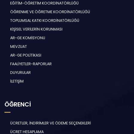
EĞİTİM-ÖĞRETİM KOORDİNATÖRLÜĞÜ
ÖĞRENME VE ÖĞRETME KOORDİNATÖRLÜĞÜ
TOPLUMSAL KATKI KOORDİNATÖRLÜĞÜ
KİŞİSEL VERİLERİN KORUNMASI
AR-GE KOMİSYONU
MEVZUAT
AR-GE POLİTİKASI
FAALİYETLER-RAPORLAR
DUYURULAR
İLETİŞİM
ÖĞRENCİ
ÜCRETLER, İNDİRİMLER VE ÖDEME SEÇENEKLERİ
ÜCRET HESAPLAMA