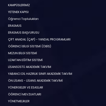
KAMPÜSLERİMİZ
YETENEK KAPISI
Öğrenci Toplulukları
ERASMUS
ERASMUS BAŞVURUSU
ÇİFT ANADAL (ÇAP) - YANDAL PROGRAMLARI
ÖĞRENCİ BİLGİ SİSTEMİ (ÖBİS)
MEZUN BİLGİ SİSTEMİ
UZAKTAN EĞİTİM SİSTEMİ
LİSANSÜSTÜ AKADEMİK TAKVİM
YABANCI DİL HAZIRLIK SINIFI AKADEMİK TAKVİM
ÖN LİSANS - LİSANS AKADEMİK TAKVİMİ
YÖNERGELER VE ESASLAR
ÖĞRENCİ MEVZUATLARI
YÖNETMELİKLER