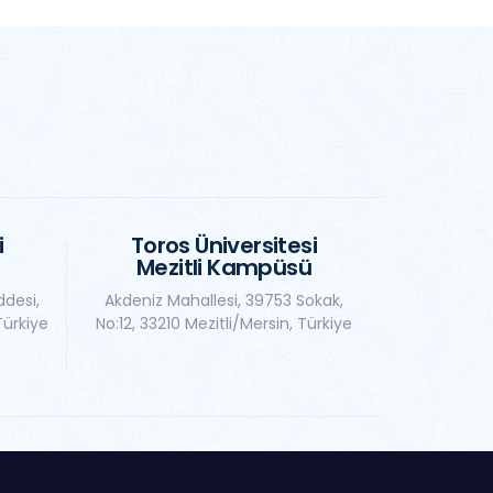
i
Toros Üniversitesi
Mezitli Kampüsü
ddesi,
Akdeniz Mahallesi, 39753 Sokak,
Türkiye
No:12, 33210 Mezitli/Mersin, Türkiye