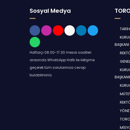
Sosyal Medya
TORO
TARİ
KURUC
BAŞKANI
Haftaiçi 08.00-17.30 mesai saatleri
REKT
arasında WhatsApp Hattı ile iletişime
GENEL
geçerek tüm sorularınıza cevap
KURUC
bulabilirsiniz.
BAŞKANI
KURUC
MÜTEV
REKT
YÖNE
TORO
MİSYO