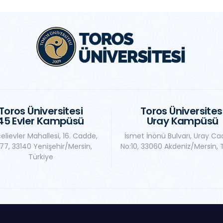
Toros Üniversitesi
Toros Üniversites
45 Evler Kampüsü
Uray Kampüsü
elievler Mahallesi, 16. Cadde,
İsmet İnönü Bulvarı, Uray Ca
77, 33140 Yenişehir/Mersin,
No:10, 33060 Akdeniz/Mersin, 
Türkiye