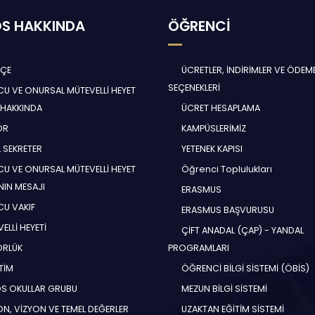
S HAKKINDA
ÖĞRENCİ
HÇE
ÜCRETLER, İNDİRİMLER VE ÖDEM
SEÇENEKLERİ
U VE ONURSAL MÜTEVELLİ HEYET
 HAKKINDA
ÜCRET HESAPLAMA
ÖR
KAMPÜSLERİMİZ
 SEKRETER
YETENEK KAPISI
U VE ONURSAL MÜTEVELLİ HEYET
Öğrenci Toplulukları
NIN MESAJI
ERASMUS
U VAKIF
ERASMUS BAŞVURUSU
ELLİ HEYETİ
ÇİFT ANADAL (ÇAP) - YANDAL
ÖRLÜK
PROGRAMLARI
TİM
ÖĞRENCİ BİLGİ SİSTEMİ (ÖBİS)
S OKULLAR GRUBU
MEZUN BİLGİ SİSTEMİ
N, VİZYON VE TEMEL DEĞERLER
UZAKTAN EĞİTİM SİSTEMİ