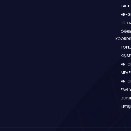
KALİT
AR-G
EĞİT
ÖĞRE
KOORDİ
TOPLU
KİŞİS
AR-G
MEVZ
AR-GE
FAALİ
DUYU
İLETİŞ