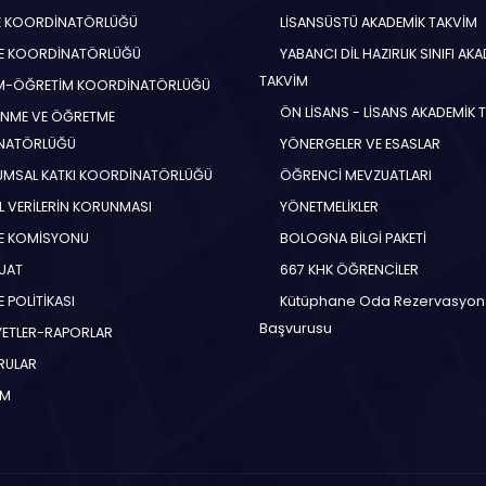
E KOORDİNATÖRLÜĞÜ
LİSANSÜSTÜ AKADEMİK TAKVİM
E KOORDİNATÖRLÜĞÜ
YABANCI DİL HAZIRLIK SINIFI AK
TAKVİM
İM-ÖĞRETİM KOORDİNATÖRLÜĞÜ
ÖN LİSANS - LİSANS AKADEMİK 
NME VE ÖĞRETME
NATÖRLÜĞÜ
YÖNERGELER VE ESASLAR
MSAL KATKI KOORDİNATÖRLÜĞÜ
ÖĞRENCİ MEVZUATLARI
EL VERİLERİN KORUNMASI
YÖNETMELİKLER
E KOMİSYONU
BOLOGNA BİLGİ PAKETİ
UAT
667 KHK ÖĞRENCİLER
 POLİTİKASI
Kütüphane Oda Rezervasyon
Başvurusu
YETLER-RAPORLAR
RULAR
İM