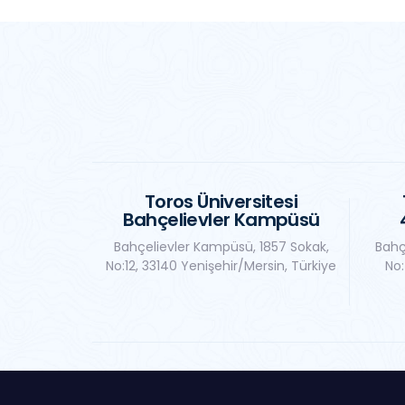
Toros Üniversitesi
Bahçelievler Kampüsü
Bahçelievler Kampüsü, 1857 Sokak,
Bahç
No:12, 33140 Yenişehir/Mersin, Türkiye
No: