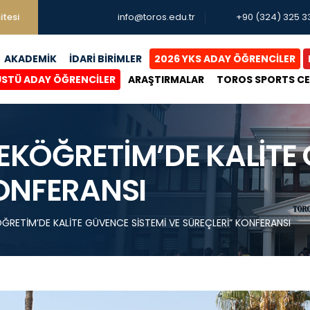
itesi
info@toros.edu.tr
+90 (324) 325 3
AKADEMİK
İDARİ BİRİMLER
2026 YKS ADAY ÖĞRENCİLER
ÜSTÜ ADAY ÖĞRENCİLER
ARAŞTIRMALAR
TOROS SPORTS C
EKÖĞRETİM’DE KALİTE 
KONFERANSI
RETİM’DE KALİTE GÜVENCE SİSTEMİ VE SÜREÇLERİ” KONFERANSI