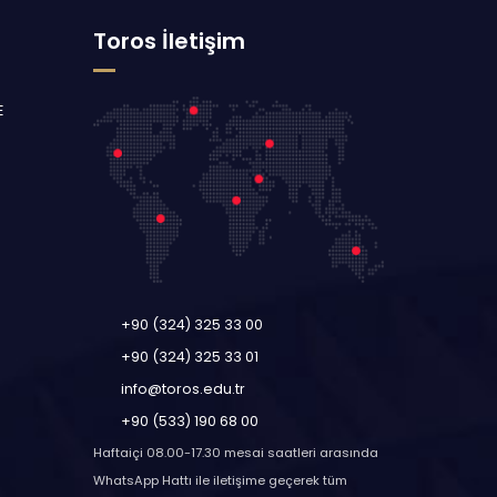
Toros İletişim
E
+90 (324) 325 33 00
+90 (324) 325 33 01
info@toros.edu.tr
+90 (533) 190 68 00
Haftaiçi 08.00-17.30 mesai saatleri arasında
WhatsApp Hattı ile iletişime geçerek tüm