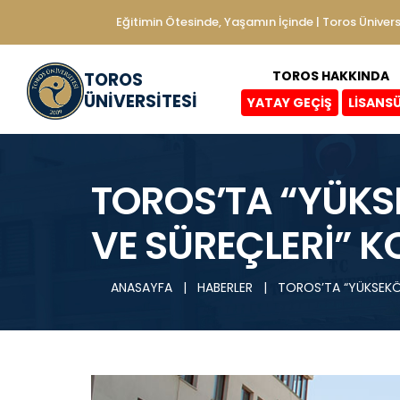
Eğitimin Ötesinde, Yaşamın İçinde | Toros Ünivers
TOROS HAKKINDA
TOROS
ÜNİVERSİTESİ
YATAY GEÇİŞ
LİSANS
TOROS’TA “YÜKS
VE SÜREÇLERİ” 
ANASAYFA
|
HABERLER
|
TOROS’TA “YÜKSEKÖĞ