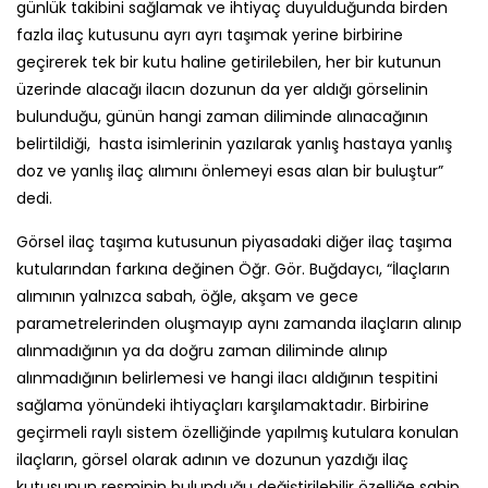
günlük takibini sağlamak ve ihtiyaç duyulduğunda birden
fazla ilaç kutusunu ayrı ayrı taşımak yerine birbirine
geçirerek tek bir kutu haline getirilebilen, her bir kutunun
üzerinde alacağı ilacın dozunun da yer aldığı görselinin
bulunduğu, günün hangi zaman diliminde alınacağının
belirtildiği, hasta isimlerinin yazılarak yanlış hastaya yanlış
doz ve yanlış ilaç alımını önlemeyi esas alan bir buluştur”
dedi.
Görsel ilaç taşıma kutusunun piyasadaki diğer ilaç taşıma
kutularından farkına değinen Öğr. Gör. Buğdaycı, “İlaçların
alımının yalnızca sabah, öğle, akşam ve gece
parametrelerinden oluşmayıp aynı zamanda ilaçların alınıp
alınmadığının ya da doğru zaman diliminde alınıp
alınmadığının belirlemesi ve hangi ilacı aldığının tespitini
sağlama yönündeki ihtiyaçları karşılamaktadır. Birbirine
geçirmeli raylı sistem özelliğinde yapılmış kutulara konulan
ilaçların, görsel olarak adının ve dozunun yazdığı ilaç
kutusunun resminin bulunduğu değiştirilebilir özelliğe sahip