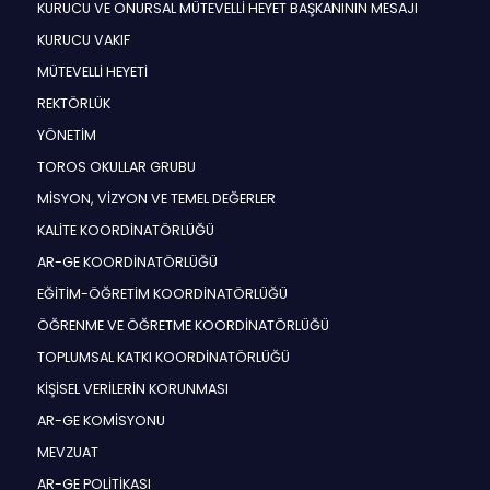
KURUCU VE ONURSAL MÜTEVELLİ HEYET BAŞKANININ MESAJI
KURUCU VAKIF
MÜTEVELLİ HEYETİ
REKTÖRLÜK
YÖNETİM
TOROS OKULLAR GRUBU
MİSYON, VİZYON VE TEMEL DEĞERLER
KALİTE KOORDİNATÖRLÜĞÜ
AR-GE KOORDİNATÖRLÜĞÜ
EĞİTİM-ÖĞRETİM KOORDİNATÖRLÜĞÜ
ÖĞRENME VE ÖĞRETME KOORDİNATÖRLÜĞÜ
TOPLUMSAL KATKI KOORDİNATÖRLÜĞÜ
KİŞİSEL VERİLERİN KORUNMASI
AR-GE KOMİSYONU
MEVZUAT
AR-GE POLİTİKASI