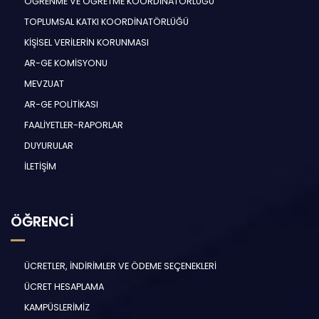
ÖĞRENME VE ÖĞRETME KOORDİNATÖRLÜĞÜ
TOPLUMSAL KATKI KOORDİNATÖRLÜĞÜ
KİŞİSEL VERİLERİN KORUNMASI
AR-GE KOMİSYONU
MEVZUAT
AR-GE POLİTİKASI
FAALİYETLER-RAPORLAR
DUYURULAR
İLETİŞİM
ÖĞRENCİ
ÜCRETLER, İNDİRİMLER VE ÖDEME SEÇENEKLERİ
ÜCRET HESAPLAMA
KAMPÜSLERİMİZ