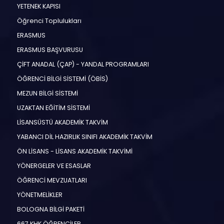
YETENEK KAPISI
Öğrenci Toplulukları
ERASMUS
ERASMUS BAŞVURUSU
ÇİFT ANADAL (ÇAP) - YANDAL PROGRAMLARI
ÖĞRENCİ BİLGİ SİSTEMİ (ÖBİS)
MEZUN BİLGİ SİSTEMİ
UZAKTAN EĞİTİM SİSTEMİ
LİSANSÜSTÜ AKADEMİK TAKVİM
YABANCI DİL HAZIRLIK SINIFI AKADEMİK TAKVİM
ÖN LİSANS - LİSANS AKADEMİK TAKVİMİ
YÖNERGELER VE ESASLAR
ÖĞRENCİ MEVZUATLARI
YÖNETMELİKLER
BOLOGNA BİLGİ PAKETİ
667 KHK ÖĞRENCİLER