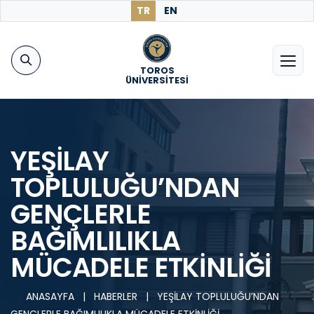
TR
EN
TOROS
ÜNİVERSİTESİ
YEŞİLAY
TOPLULUĞU’NDAN
GENÇLERLE
BAĞIMLILIKLA
MÜCADELE ETKİNLİĞİ
ANASAYFA
|
HABERLER
|
YEŞİLAY TOPLULUĞU’NDAN