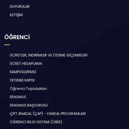
DUYURULAR
İLETİŞİM
ÖĞRENCİ
ÜCRETLER, İNDİRİMLER VE ÖDEME SEÇENEKLERİ
ÜCRET HESAPLAMA
KAMPÜSLERİMİZ
YETENEK KAPISI
Öğrenci Toplulukları
ERASMUS
ERASMUS BAŞVURUSU
ÇİFT ANADAL (ÇAP) - YANDAL PROGRAMLARI
ÖĞRENCİ BİLGİ SİSTEMİ (ÖBİS)