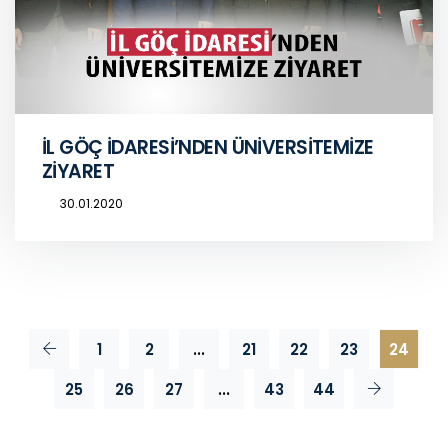
İL GÖÇ İDARESİ’NDEN ÜNİVERSİTEMİZE
ZİYARET
30.01.2020
1
2
...
21
22
23
24
25
26
27
...
43
44