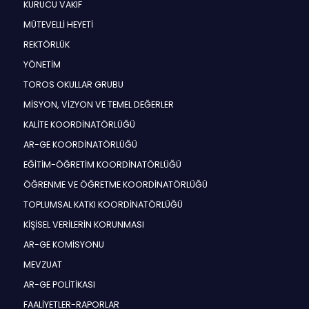
KURUCU VAKIF
MÜTEVELLİ HEYETİ
REKTÖRLÜK
YÖNETİM
TOROS OKULLAR GRUBU
MİSYON, VİZYON VE TEMEL DEĞERLER
KALİTE KOORDİNATÖRLÜĞÜ
AR-GE KOORDİNATÖRLÜĞÜ
EĞİTİM-ÖĞRETİM KOORDİNATÖRLÜĞÜ
ÖĞRENME VE ÖĞRETME KOORDİNATÖRLÜĞÜ
TOPLUMSAL KATKI KOORDİNATÖRLÜĞÜ
KİŞİSEL VERİLERİN KORUNMASI
AR-GE KOMİSYONU
MEVZUAT
AR-GE POLİTİKASI
FAALİYETLER-RAPORLAR