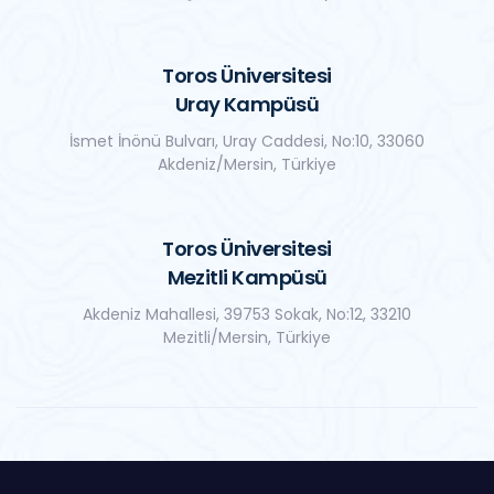
Toros Üniversitesi
Uray Kampüsü
İsmet İnönü Bulvarı, Uray Caddesi, No:10, 33060
Akdeniz/Mersin, Türkiye
Toros Üniversitesi
Mezitli Kampüsü
Akdeniz Mahallesi, 39753 Sokak, No:12, 33210
Mezitli/Mersin, Türkiye