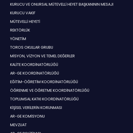
KURUCU VE ONURSAL MÜTEVELLİ HEYET BAŞKANININ MESAJI
KURUCU VAKIF
MÜTEVELLİ HEYETİ
REKTÖRLÜK
YÖNETİM
TOROS OKULLAR GRUBU
MİSYON, VİZYON VE TEMEL DEĞERLER
KALİTE KOORDİNATÖRLÜĞÜ
AR-GE KOORDİNATÖRLÜĞÜ
EĞİTİM-ÖĞRETİM KOORDİNATÖRLÜĞÜ
ÖĞRENME VE ÖĞRETME KOORDİNATÖRLÜĞÜ
TOPLUMSAL KATKI KOORDİNATÖRLÜĞÜ
KİŞİSEL VERİLERİN KORUNMASI
AR-GE KOMİSYONU
MEVZUAT