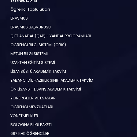
YETENEK KAPISI
Öğrenci Toplulukları
ERASMUS
ERASMUS BAŞVURUSU
ÇİFT ANADAL (ÇAP) - YANDAL PROGRAMLARI
ÖĞRENCİ BİLGİ SİSTEMİ (ÖBİS)
MEZUN BİLGİ SİSTEMİ
UZAKTAN EĞİTİM SİSTEMİ
LİSANSÜSTÜ AKADEMİK TAKVİM
YABANCI DİL HAZIRLIK SINIFI AKADEMİK TAKVİM
ÖN LİSANS - LİSANS AKADEMİK TAKVİMİ
YÖNERGELER VE ESASLAR
ÖĞRENCİ MEVZUATLARI
YÖNETMELİKLER
BOLOGNA BİLGİ PAKETİ
667 KHK ÖĞRENCİLER