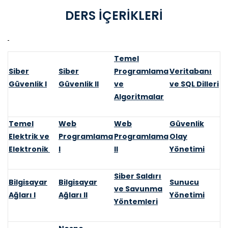
DERS İÇERİKLERİ
Temel
Siber
Siber
Programlama
Veritabanı
Güvenlik I
Güvenlik II
ve
ve SQL Dilleri
Algoritmalar
Temel
Web
Web
Güvenlik
Elektrik ve
Programlama
Programlama
Olay
Elektronik
I
II
Yönetimi
Siber Saldırı
Bilgisayar
Bilgisayar
Sunucu
ve Savunma
Ağları I
Ağları II
Yönetimi
Yöntemleri