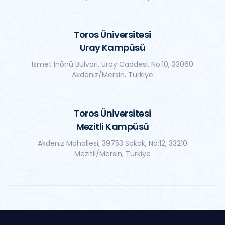
Toros Üniversitesi
Uray Kampüsü
İsmet İnönü Bulvarı, Uray Caddesi, No:10, 33060
Akdeniz/Mersin, Türkiye
Toros Üniversitesi
Mezitli Kampüsü
Akdeniz Mahallesi, 39753 Sokak, No:12, 33210
Mezitli/Mersin, Türkiye