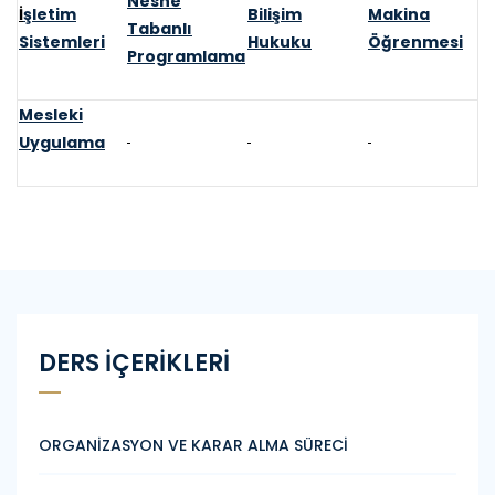
Nesne
İ
şletim
Bilişim
Makina
Tabanlı
Sistemleri
Hukuku
Öğrenmesi
Programlama
Mesleki
Uygulama
DERS İÇERİKLERİ
ORGANİZASYON VE KARAR ALMA SÜRECİ