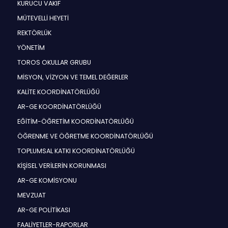
KURUCU VAKIF
MÜTEVELLİ HEYETİ
REKTÖRLÜK
YÖNETİM
TOROS OKULLAR GRUBU
MİSYON, VİZYON VE TEMEL DEĞERLER
KALİTE KOORDİNATÖRLÜĞÜ
AR-GE KOORDİNATÖRLÜĞÜ
EĞİTİM-ÖĞRETİM KOORDİNATÖRLÜĞÜ
ÖĞRENME VE ÖĞRETME KOORDİNATÖRLÜĞÜ
TOPLUMSAL KATKI KOORDİNATÖRLÜĞÜ
KİŞİSEL VERİLERİN KORUNMASI
AR-GE KOMİSYONU
MEVZUAT
AR-GE POLİTİKASI
FAALİYETLER-RAPORLAR