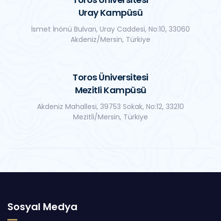
Uray Kampüsü
İsmet İnönü Bulvarı, Uray Caddesi, No:10, 33060
Akdeniz/Mersin, Türkiye
Toros Üniversitesi
Mezitli Kampüsü
Akdeniz Mahallesi, 39753 Sokak, No:12, 33210
Mezitli/Mersin, Türkiye
Sosyal Medya