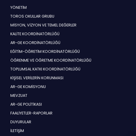
YÖNETİM
TOROS OKULLAR GRUBU
MİSYON, VİZYON VE TEMEL DEĞERLER
KALİTE KOORDİNATÖRLÜĞÜ
AR-GE KOORDİNATÖRLÜĞÜ
EĞİTİM-ÖĞRETİM KOORDİNATÖRLÜĞÜ
ÖĞRENME VE ÖĞRETME KOORDİNATÖRLÜĞÜ
TOPLUMSAL KATKI KOORDİNATÖRLÜĞÜ
KİŞİSEL VERİLERİN KORUNMASI
AR-GE KOMİSYONU
MEVZUAT
AR-GE POLİTİKASI
FAALİYETLER-RAPORLAR
DUYURULAR
İLETİŞİM