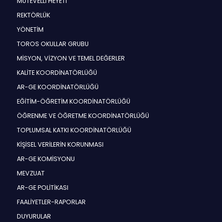
MÜTEVELLİ HEYETİ
REKTÖRLÜK
YÖNETİM
TOROS OKULLAR GRUBU
MİSYON, VİZYON VE TEMEL DEĞERLER
KALİTE KOORDİNATÖRLÜĞÜ
AR-GE KOORDİNATÖRLÜĞÜ
EĞİTİM-ÖĞRETİM KOORDİNATÖRLÜĞÜ
ÖĞRENME VE ÖĞRETME KOORDİNATÖRLÜĞÜ
TOPLUMSAL KATKI KOORDİNATÖRLÜĞÜ
KİŞİSEL VERİLERİN KORUNMASI
AR-GE KOMİSYONU
MEVZUAT
AR-GE POLİTİKASI
FAALİYETLER-RAPORLAR
DUYURULAR