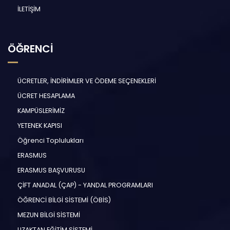
İLETİŞİM
ÖĞRENCİ
ÜCRETLER, İNDİRİMLER VE ÖDEME SEÇENEKLERİ
ÜCRET HESAPLAMA
KAMPÜSLERİMİZ
YETENEK KAPISI
Öğrenci Toplulukları
ERASMUS
ERASMUS BAŞVURUSU
ÇİFT ANADAL (ÇAP) - YANDAL PROGRAMLARI
ÖĞRENCİ BİLGİ SİSTEMİ (ÖBİS)
MEZUN BİLGİ SİSTEMİ
UZAKTAN EĞİTİM SİSTEMİ