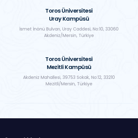
Toros Üniversitesi
Uray Kampüsü
İsmet İnönü Bulvarı, Uray Caddesi, No:10, 33060
Akdeniz/Mersin, Türkiye
Toros Üniversitesi
Mezitli Kampüsü
Akdeniz Mahallesi, 39753 Sokak, No:12, 33210
Mezitli/Mersin, Türkiye