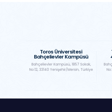
Toros Üniversitesi
Bahçelievler Kampüsü
Bahçelievler Kampüsü, 1857 Sokak,
Bahç
No:12, 33140 Yenişehir/Mersin, Türkiye
No: