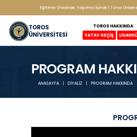
Eğitimin Ötesinde, Yaşamın İçinde | Toros Ünivers
TOROS HAKKINDA
TOROS
ÜNİVERSİTESİ
YATAY GEÇİŞ
LİSANS
PROGRAM HAKK
ANASAYFA
|
DİYALİZ
|
PROGRAM HAKKINDA
PROG