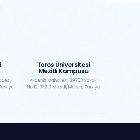
i
Toros Üniversitesi
Mezitli Kampüsü
ddesi,
Akdeniz Mahallesi, 39753 Sokak,
Türkiye
No:12, 33210 Mezitli/Mersin, Türkiye