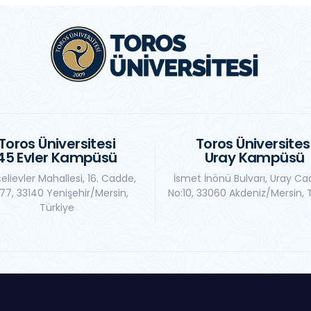
Toros Üniversitesi
Toros Üniversites
45 Evler Kampüsü
Uray Kampüsü
elievler Mahallesi, 16. Cadde,
İsmet İnönü Bulvarı, Uray Ca
77, 33140 Yenişehir/Mersin,
No:10, 33060 Akdeniz/Mersin, 
Türkiye