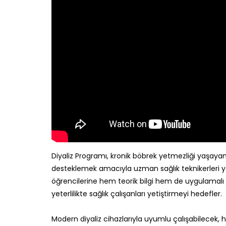
Diyaliz Programı, kronik böbrek yetmezliği yaşayan 
desteklemek amacıyla uzman sağlık teknikerleri ye
öğrencilerine hem teorik bilgi hem de uygulamalı b
yeterlilikte sağlık çalışanları yetiştirmeyi hedefler.
Modern diyaliz cihazlarıyla uyumlu çalışabilecek, h