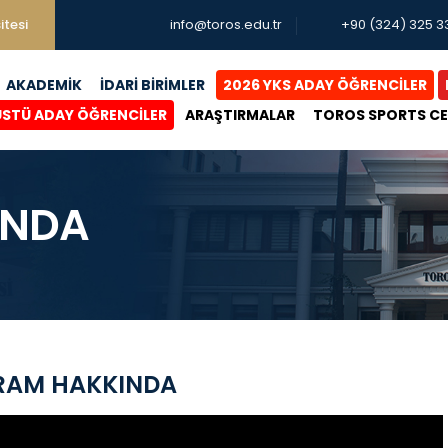
itesi
info@toros.edu.tr
+90 (324) 325 3
AKADEMİK
İDARİ BİRİMLER
2026 YKS ADAY ÖĞRENCİLER
ÜSTÜ ADAY ÖĞRENCİLER
ARAŞTIRMALAR
TOROS SPORTS C
INDA
RAM HAKKINDA