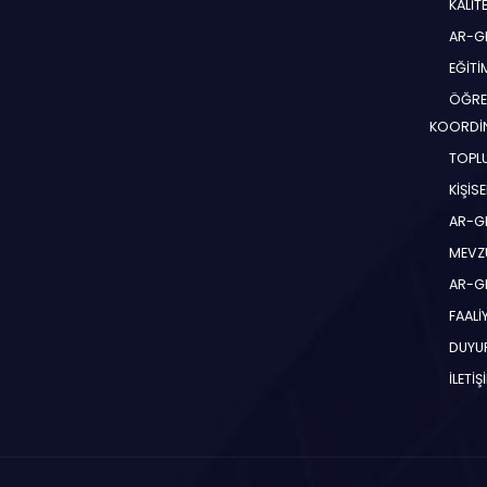
KALİT
AR-G
EĞİT
ÖĞRE
KOORDİ
TOPLU
KİŞİS
AR-G
MEVZ
AR-GE
FAALİ
DUYU
İLETİŞ