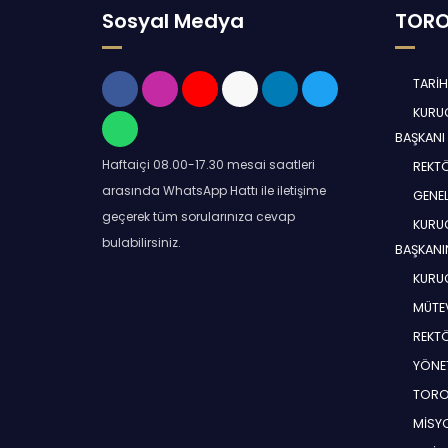
Sosyal Medya
TORO
TARİ
KURUC
BAŞKANI
Haftaiçi 08.00-17.30 mesai saatleri
REKT
arasında WhatsApp Hattı ile iletişime
GENEL
geçerek tüm sorularınıza cevap
KURUC
bulabilirsiniz.
BAŞKANI
KURUC
MÜTEV
REKT
YÖNE
TORO
MİSYO