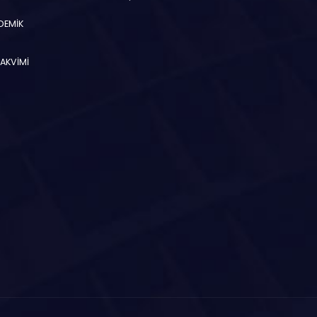
ADEMİK
TAKVİMİ