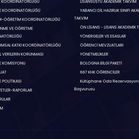
E KOORDİNATÖRLÜĞÜ
LİSANSÜSTÜ AKADEMİK TAKVİM
E KOORDİNATÖRLÜĞÜ
YABANCI DİL HAZIRLIK SINIFI AK
TAKVİM
İM-ÖĞRETİM KOORDİNATÖRLÜĞÜ
ÖN LİSANS - LİSANS AKADEMİK 
NME VE ÖĞRETME
NATÖRLÜĞÜ
YÖNERGELER VE ESASLAR
MSAL KATKI KOORDİNATÖRLÜĞÜ
ÖĞRENCİ MEVZUATLARI
EL VERİLERİN KORUNMASI
YÖNETMELİKLER
E KOMİSYONU
BOLOGNA BİLGİ PAKETİ
UAT
667 KHK ÖĞRENCİLER
 POLİTİKASI
Kütüphane Oda Rezervasyon
Başvurusu
YETLER-RAPORLAR
RULAR
İM