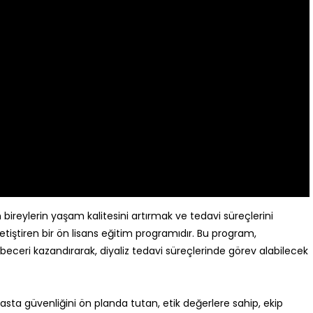
bireylerin yaşam kalitesini artırmak ve tedavi süreçlerini
tiştiren bir ön lisans eğitim programıdır. Bu program,
eceri kazandırarak, diyaliz tedavi süreçlerinde görev alabilecek
asta güvenliğini ön planda tutan, etik değerlere sahip, ekip