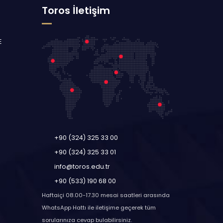
Toros İletişim
E
+90 (324) 325 33 00
+90 (324) 325 33 01
info@toros.edu.tr
+90 (533) 190 68 00
Haftaiçi 08.00-17.30 mesai saatleri arasında
WhatsApp Hattı ile iletişime geçerek tüm
sorularınıza cevap bulabilirsiniz.