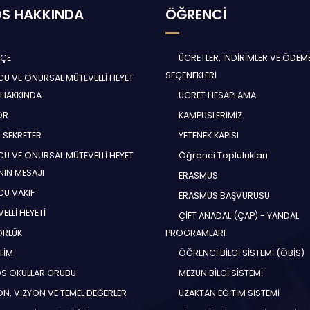
S HAKKINDA
ÖĞRENCİ
HÇE
ÜCRETLER, İNDİRİMLER VE ÖDEM
SEÇENEKLERİ
U VE ONURSAL MÜTEVELLİ HEYET
 HAKKINDA
ÜCRET HESAPLAMA
ÖR
KAMPÜSLERİMİZ
 SEKRETER
YETENEK KAPISI
U VE ONURSAL MÜTEVELLİ HEYET
Öğrenci Toplulukları
NIN MESAJI
ERASMUS
U VAKIF
ERASMUS BAŞVURUSU
ELLİ HEYETİ
ÇİFT ANADAL (ÇAP) - YANDAL
ÖRLÜK
PROGRAMLARI
TİM
ÖĞRENCİ BİLGİ SİSTEMİ (ÖBİS)
S OKULLAR GRUBU
MEZUN BİLGİ SİSTEMİ
N, VİZYON VE TEMEL DEĞERLER
UZAKTAN EĞİTİM SİSTEMİ