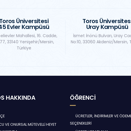
Toros Üniversitesi
Toros Üniversites
45 Evler Kampüsü
Uray Kampüsü
elievler Mahallesi, 16. Cadde,
İsmet İnönü Bulvarı, Uray Ca
77, 33140 Yenişehir/Mersin,
No:10, 33060 Akdeniz/Mersin, 
Türkiye
S HAKKINDA
ÖĞRENCİ
HÇE
ÜCRETLER, İNDİRİMLER VE ÖDEM
SEÇENEKLERİ
U VE ONURSAL MÜTEVELLİ HEYET