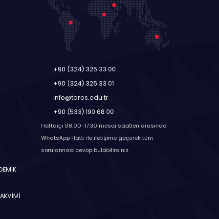
+90 (324) 325 33 00
+90 (324) 325 33 01
info@toros.edu.tr
+90 (533) 190 68 00
Haftaiçi 08.00-17.30 mesai saatleri arasında
WhatsApp Hattı ile iletişime geçerek tüm
sorularınıza cevap bulabilirsiniz.
ADEMİK
TAKVİMİ