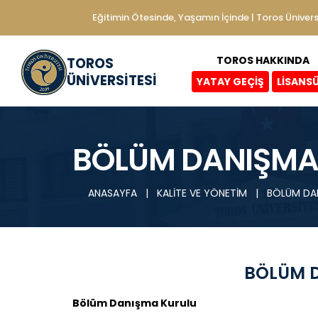
Eğitimin Ötesinde, Yaşamın İçinde | Toros Ünivers
TOROS HAKKINDA
TOROS
ÜNİVERSİTESİ
YATAY GEÇİŞ
LİSANS
BÖLÜM DANIŞMA
ANASAYFA
|
KALİTE VE YÖNETİM
|
BÖLÜM DA
BÖLÜM 
Bölüm Danışma Kurulu