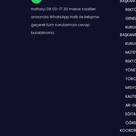
BAŞKANI
Haftaiçi 08.00-17.30 mesai saatleri
REKT
arasında WhatsApp Hattı ile iletişime
GENEL
geçerek tüm sorularınıza cevap
KURUC
bulabilirsiniz.
BAŞKANI
KURUC
MÜTEV
REKT
YÖNE
TORO
MİSYO
KALİT
AR-G
EĞİT
ÖĞRE
KOORDİ