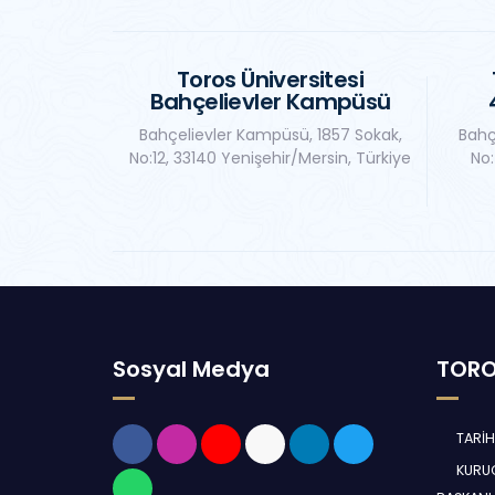
Toros Üniversitesi
Bahçelievler Kampüsü
Bahçelievler Kampüsü, 1857 Sokak,
Bahç
No:12, 33140 Yenişehir/Mersin, Türkiye
No:
Sosyal Medya
TORO
TARİ
KURUC