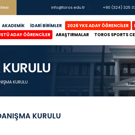
itesi
info@toros.edu.tr
+90 (324) 325 3
AKADEMİK
İDARİ BİRİMLER
2026 YKS ADAY ÖĞRENCİLER
ÜSTÜ ADAY ÖĞRENCİLER
ARAŞTIRMALAR
TOROS SPORTS C
 KURULU
NIŞMA KURULU
DANIŞMA KURULU