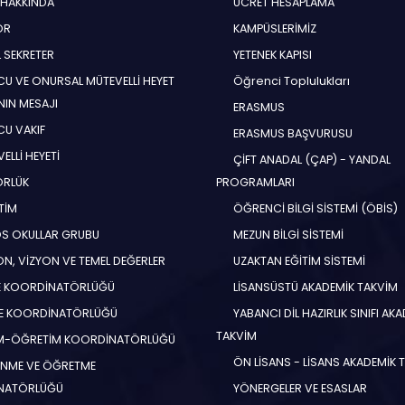
 HAKKINDA
ÜCRET HESAPLAMA
ÖR
KAMPÜSLERİMİZ
 SEKRETER
YETENEK KAPISI
U VE ONURSAL MÜTEVELLİ HEYET
Öğrenci Toplulukları
NIN MESAJI
ERASMUS
U VAKIF
ERASMUS BAŞVURUSU
ELLİ HEYETİ
ÇİFT ANADAL (ÇAP) - YANDAL
ÖRLÜK
PROGRAMLARI
TİM
ÖĞRENCİ BİLGİ SİSTEMİ (ÖBİS)
S OKULLAR GRUBU
MEZUN BİLGİ SİSTEMİ
N, VİZYON VE TEMEL DEĞERLER
UZAKTAN EĞİTİM SİSTEMİ
E KOORDİNATÖRLÜĞÜ
LİSANSÜSTÜ AKADEMİK TAKVİM
E KOORDİNATÖRLÜĞÜ
YABANCI DİL HAZIRLIK SINIFI AK
TAKVİM
İM-ÖĞRETİM KOORDİNATÖRLÜĞÜ
ÖN LİSANS - LİSANS AKADEMİK 
NME VE ÖĞRETME
NATÖRLÜĞÜ
YÖNERGELER VE ESASLAR