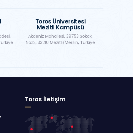
i
Toros Üniversitesi
Mezitli Kampüsü
ddesi,
Akdeniz Mahallesi, 39753 Sokak,
Türkiye
No:12, 33210 Mezitli/Mersin, Türkiye
Toros İletişim
E