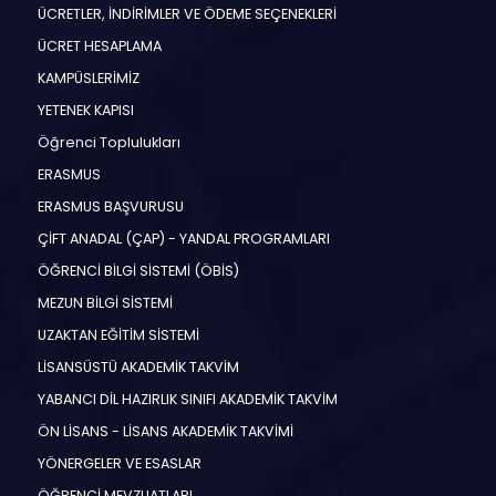
ÜCRETLER, İNDİRİMLER VE ÖDEME SEÇENEKLERİ
ÜCRET HESAPLAMA
KAMPÜSLERİMİZ
YETENEK KAPISI
Öğrenci Toplulukları
ERASMUS
ERASMUS BAŞVURUSU
ÇİFT ANADAL (ÇAP) - YANDAL PROGRAMLARI
ÖĞRENCİ BİLGİ SİSTEMİ (ÖBİS)
MEZUN BİLGİ SİSTEMİ
UZAKTAN EĞİTİM SİSTEMİ
LİSANSÜSTÜ AKADEMİK TAKVİM
YABANCI DİL HAZIRLIK SINIFI AKADEMİK TAKVİM
ÖN LİSANS - LİSANS AKADEMİK TAKVİMİ
YÖNERGELER VE ESASLAR
ÖĞRENCİ MEVZUATLARI