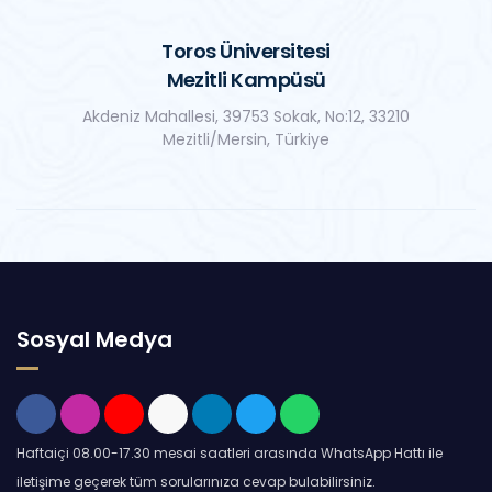
Toros Üniversitesi
Mezitli Kampüsü
Akdeniz Mahallesi, 39753 Sokak, No:12, 33210
Mezitli/Mersin, Türkiye
Sosyal Medya
Haftaiçi 08.00-17.30 mesai saatleri arasında WhatsApp Hattı ile
iletişime geçerek tüm sorularınıza cevap bulabilirsiniz.