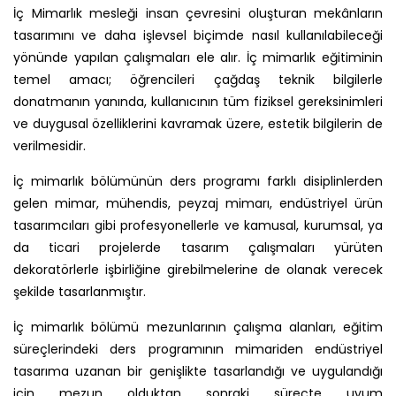
İç Mimarlık mesleği insan çevresini oluşturan mekânların
tasarımını ve daha işlevsel biçimde nasıl kullanılabileceği
yönünde yapılan çalışmaları ele alır. İç mimarlık eğitiminin
temel amacı; öğrencileri çağdaş teknik bilgilerle
donatmanın yanında, kullanıcının tüm fiziksel gereksinimleri
ve duygusal özelliklerini kavramak üzere, estetik bilgilerin de
verilmesidir.
İç mimarlık bölümünün ders programı farklı disiplinlerden
gelen mimar, mühendis, peyzaj mimarı, endüstriyel ürün
tasarımcıları gibi profesyonellerle ve kamusal, kurumsal, ya
da ticari projelerde tasarım çalışmaları yürüten
dekoratörlerle işbirliğine girebilmelerine de olanak verecek
şekilde tasarlanmıştır.
İç mimarlık bölümü mezunlarının çalışma alanları, eğitim
süreçlerindeki ders programının mimariden endüstriyel
tasarıma uzanan bir genişlikte tasarlandığı ve uygulandığı
için mezun olduktan sonraki süreçte uyum