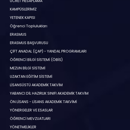
ÜCRET HESAPLAMA
KAMPÜSLERİMİZ
YETENEK KAPISI
Öğrenci Toplulukları
ERASMUS
ERASMUS BAŞVURUSU
ÇİFT ANADAL (ÇAP) - YANDAL PROGRAMLARI
ÖĞRENCİ BİLGİ SİSTEMİ (ÖBİS)
MEZUN BİLGİ SİSTEMİ
UZAKTAN EĞİTİM SİSTEMİ
LİSANSÜSTÜ AKADEMİK TAKVİM
YABANCI DİL HAZIRLIK SINIFI AKADEMİK TAKVİM
ÖN LİSANS - LİSANS AKADEMİK TAKVİMİ
YÖNERGELER VE ESASLAR
ÖĞRENCİ MEVZUATLARI
YÖNETMELİKLER