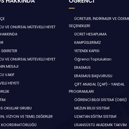
S HAKKINDA
ÖĞRENCİ
HÇE
ÜCRETLER, İNDİRİMLER VE ÖDEM
SEÇENEKLERİ
U VE ONURSAL MÜTEVELLİ HEYET
 HAKKINDA
ÜCRET HESAPLAMA
ÖR
KAMPÜSLERİMİZ
 SEKRETER
YETENEK KAPISI
U VE ONURSAL MÜTEVELLİ HEYET
Öğrenci Toplulukları
NIN MESAJI
ERASMUS
U VAKIF
ERASMUS BAŞVURUSU
ELLİ HEYETİ
ÇİFT ANADAL (ÇAP) - YANDAL
ÖRLÜK
PROGRAMLARI
TİM
ÖĞRENCİ BİLGİ SİSTEMİ (ÖBİS)
S OKULLAR GRUBU
MEZUN BİLGİ SİSTEMİ
N, VİZYON VE TEMEL DEĞERLER
UZAKTAN EĞİTİM SİSTEMİ
E KOORDİNATÖRLÜĞÜ
LİSANSÜSTÜ AKADEMİK TAKVİM