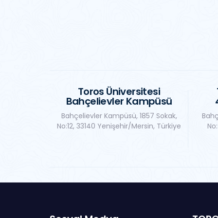
Toros Üniversitesi
Bahçelievler Kampüsü
Bahçelievler Kampüsü, 1857 Sokak,
Bahç
No:12, 33140 Yenişehir/Mersin, Türkiye
No: