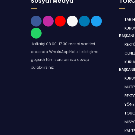
Sosyal Medya
TORO
TARİ
KURUC
BAŞKANI
Haftaiçi 08.00-17.30 mesai saatleri
REKT
arasında WhatsApp Hattı ile iletişime
GENEL
geçerek tüm sorularınıza cevap
KURUC
bulabilirsiniz.
BAŞKANI
KURUC
MÜTEV
REKT
YÖNE
TORO
MİSYO
KALİT